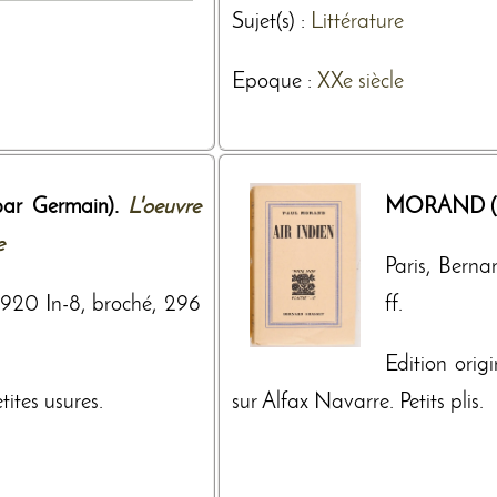
Sujet(s) :
Littérature
Epoque :
XXe siècle
par Germain).
L'oeuvre
MORAND (P
e
Paris, Berna
 1920 In-8, broché, 296
ff.
Edition ori
etites usures.
sur Alfax Navarre. Petits plis.