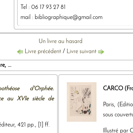
Tel :
06 17 93 27 81
mail : bibliographique@gmail.com
Un livre au hasard
Livre précédent
/
Livre suivant
, ...
pothéose d'Orphée.
CARCO (Fra
nce au XVIe siècle de
Paris, (Editi
sous couvertur
iteur, 421 pp., [1] ff.
Illustré par