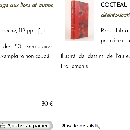
age aux lions et autres
COCTEAU
désintoxicat
roché, 112 pp., [1] f.
Paris, Libra
première couv
n des 50 exemplaires
 Exemplaire non coupé.
Illustré de dessins de l'aute
Frottements.
30 €