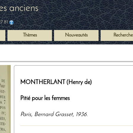
es anciens
27 81
Thèmes
Nouveautés
Recherche
MONTHERLANT (Henry de)
Pitié pour les femmes
Paris
,
Bernard Grasset
,
1936
.