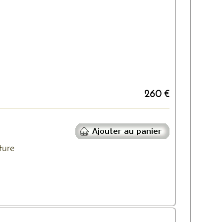
260 €
ture