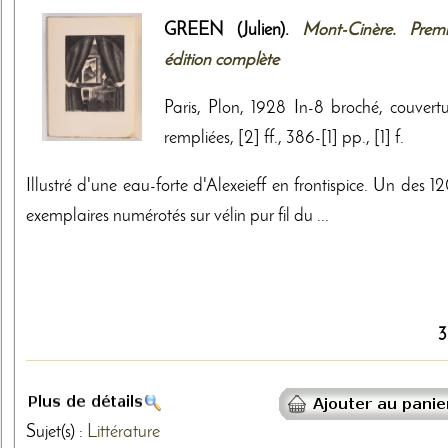
GREEN (Julien).
Mont-Cinère. Premi
édition complète
Paris, Plon, 1928 In-8 broché, couvertu
rempliées, [2] ff., 386-[1] pp., [1] f.
Illustré d'une eau-forte d'Alexeieff en frontispice. Un des 
exemplaires numérotés sur vélin pur fil du ...
3
Sujet(s) :
Littérature