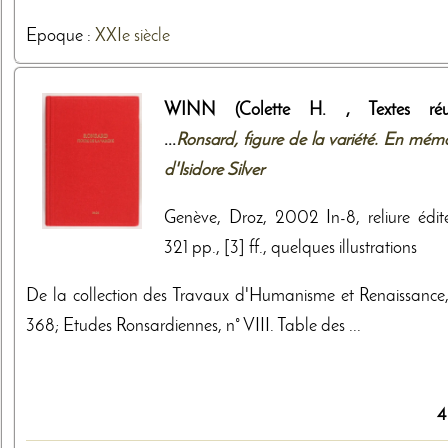
Epoque :
XXIe siècle
WINN (Colette H. , Textes réu
...
Ronsard, figure de la variété. En mémo
d'Isidore Silver
Genève, Droz, 2002 In-8, reliure édite
321 pp., [3] ff., quelques illustrations
De la collection des Travaux d'Humanisme et Renaissance,
368; Etudes Ronsardiennes, n° VIII. Table des ...
4