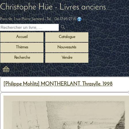
Christophe Hüe - Livres anciens
Paris 9e, 1 rue Pierre Semard
- Tel. :
06 17 93 27 81
Accueil
Catalogue
Thèmes
Nouveautés
Recherche
Vendre
[Philippe Mohlitz] MONTHERLANT. Thrasylle. 1998