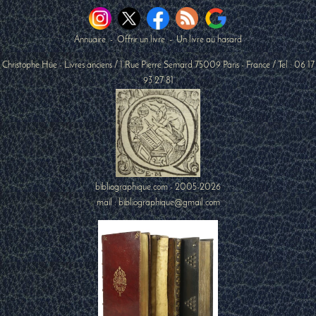
Annuaire
-
Offrir un livre
-
Un livre au hasard
Christophe Hüe - Livres anciens
/
1 Rue Pierre Semard
75009
Paris
-
France
/ Tel :
06 17
93 27 81
bibliographique.com - 2005-2026
mail : bibliographique@gmail.com