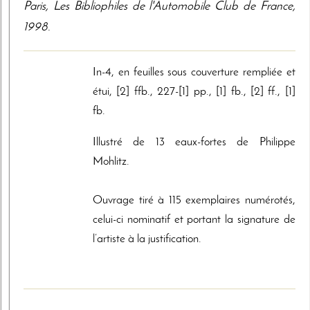
Paris
,
Les Bibliophiles de l'Automobile Club de France
,
1998
.
In-4, en feuilles sous couverture rempliée et
étui, [2] ffb., 227-[1] pp., [1] fb., [2] ff., [1]
fb.
Illustré de 13 eaux-fortes de Philippe
Mohlitz.
Ouvrage tiré à 115 exemplaires numérotés,
celui-ci nominatif et portant la signature de
l’artiste à la justification.