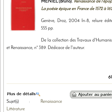
MENIEL (Bruno).
Renaissance de l'épop
La poésie épique en France de 1572 à 16
Genève, Droz, 2004 In-8, reliure édite
555 pp.
De la collection des Travaux d'Humani
et Renaissance, n° 389. Dédicace de l'auteur.
6
Sujet(s) :
Renaissance
Littérature