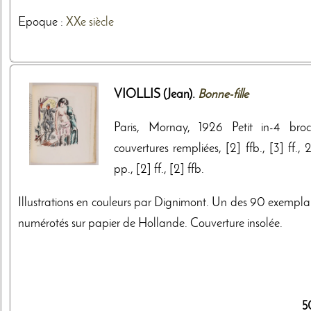
Epoque :
XXe siècle
VIOLLIS (Jean).
Bonne-fille
Paris, Mornay, 1926 Petit in-4 broc
couvertures rempliées, [2] ffb., [3] ff.,
pp., [2] ff., [2] ffb.
Illustrations en couleurs par Dignimont. Un des 90 exemplai
numérotés sur papier de Hollande. Couverture insolée.
5