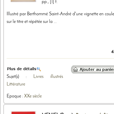
pp., [1] f.
Illustré par Berthommé Saint-André d'une vignette en coule
sur le titre et répétée sur la ...
4
Sujet(s) :
Livres illustrés
Littérature
Epoque :
XXe siècle