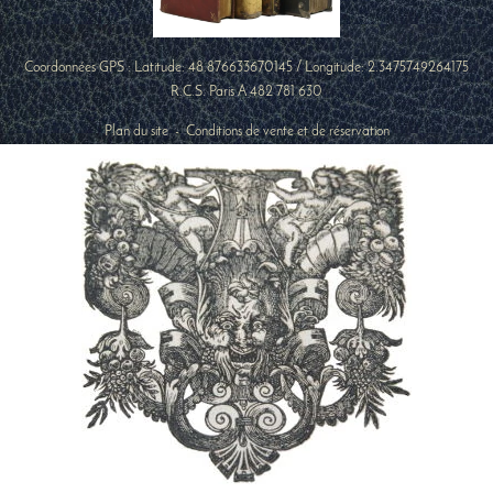
Coordonnées GPS : Latitude:
48.876633670145
/ Longitude:
2.3475749264175
R.C.S. Paris A 482 781 630
Plan du site
-
Conditions de vente et de réservation