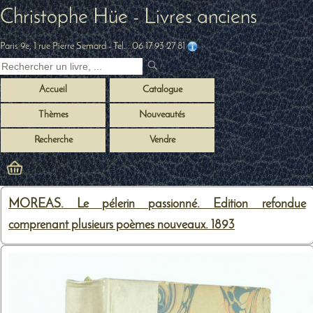
Christophe Hüe - Livres anciens
Paris 9e, 1 rue Pierre Semard
- Tel. :
06 17 93 27 81
Accueil
Catalogue
Thèmes
Nouveautés
Recherche
Vendre
MOREAS. Le pélerin passionné. Edition refondue
comprenant plusieurs poèmes nouveaux. 1893