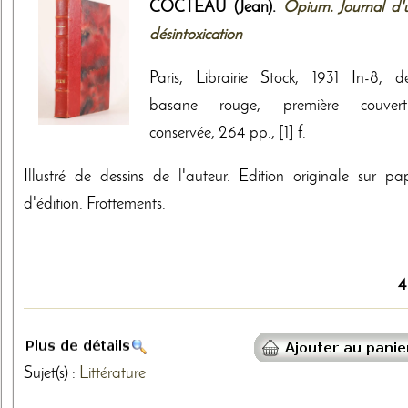
COCTEAU (Jean).
Opium. Journal d'
désintoxication
Paris, Librairie Stock, 1931 In-8, d
basane rouge, première couvert
conservée, 264 pp., [1] f.
Illustré de dessins de l'auteur. Edition originale sur pap
d'édition. Frottements.
4
Sujet(s) :
Littérature