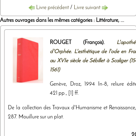
Livre précédent
/
Livre suivant
Autres ouvrages dans les mêmes catégories : Littérature, ...
ROUGET (François).
L'apothé
d'Orphée. L'esthétique de l'ode en Fra
au XVIe siècle de Sébillet à Scaliger (1
1561)
Genève, Droz, 1994 In-8, reliure édite
421 pp., [1] ff.
De la collection des Travaux d'Humanisme et Renaissance,
287. Mouillure sur un plat.
2