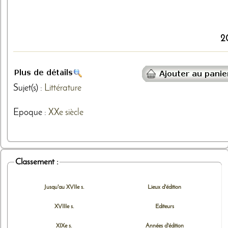
2
Sujet(s) :
Littérature
Epoque :
XXe siècle
Classement :
Jusqu'au XVIIe s.
Lieux d'édition
XVIIIe s.
Editeurs
XIXe s.
Années d'édition