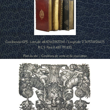
Coordonnées GPS : Latitude:
48.876633670145
/ Longitude:
2.3475749264175
R.C.S. Paris A 482 781 630
Plan du site
-
Conditions de vente et de réservation