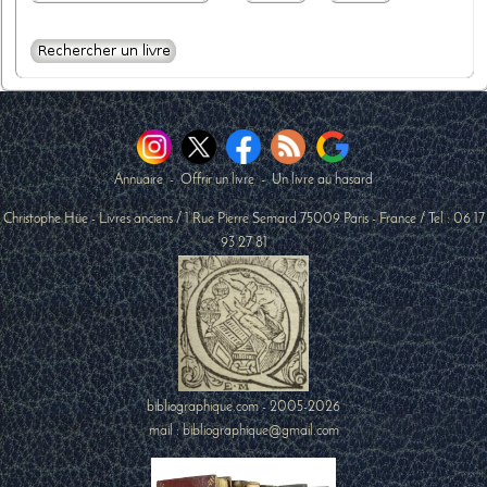
Annuaire
-
Offrir un livre
-
Un livre au hasard
Christophe Hüe - Livres anciens
/
1 Rue Pierre Semard
75009
Paris
-
France
/ Tel :
06 17
93 27 81
bibliographique.com - 2005-2026
mail : bibliographique@gmail.com