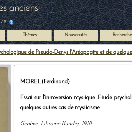
es anciens
27 81
Thèmes
Nouveautés
Recherche
chologique de Pseudo-Denys l'Aréopagite et de quelques 
MOREL (Ferdinand)
Essai sur l'introversion mystique. Etude psych
quelques autres cas de mysticisme
Genève
,
Librairie Kundig
,
1918
.