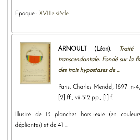
Epoque :
XVIIIe siècle
ARNOULT (Léon).
Traité 
transcendantale. Fondé sur la fi
des trois hypostases de ...
Paris, Charles Mendel, 1897 In-
[2] ff., vii-512 pp., [1] f.
Illustré de 13 planches hors-texte (en couleur
dépliantes) et de 41 ...