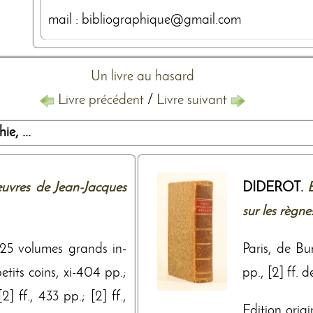
mail : bibliographique@gmail.com
Un livre au hasard
Livre précédent
/
Livre suivant
e, ...
uvres de Jean-Jacques
DIDEROT.
E
sur les règne
1 25 volumes grands in-
Paris, de Bur
etits coins, xi-404 pp.;
pp., [2] ff. 
2] ff., 433 pp.; [2] ff.,
Edition orig