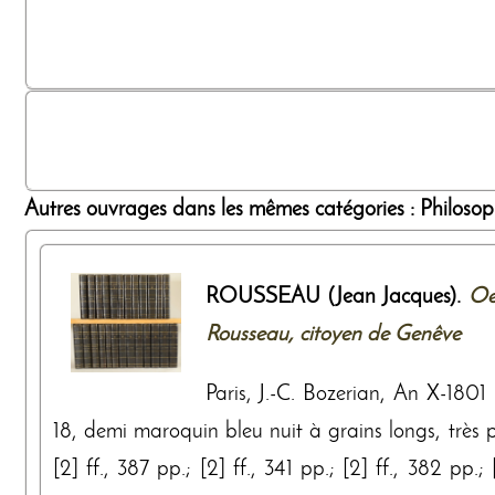
Autres ouvrages dans les mêmes catégories : Philosophi
ROUSSEAU (Jean Jacques).
Oe
Rousseau, citoyen de Genêve
Paris, J.-C. Bozerian, An X-180
18, demi maroquin bleu nuit à grains longs, très p
[2] ff., 387 pp.; [2] ff., 341 pp.; [2] ff., 382 pp.; [