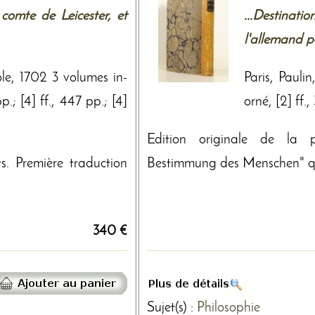
 comte de Leicester, et
...
Destinati
l'allemand 
le, 1702 3 volumes in-
Paris, Pauli
p.; [4] ff., 447 pp.; [4]
orné, [2] ff.,
Edition originale de la p
ts. Première traduction
Bestimmung des Menschen" qui
340 €
Sujet(s) :
Philosophie