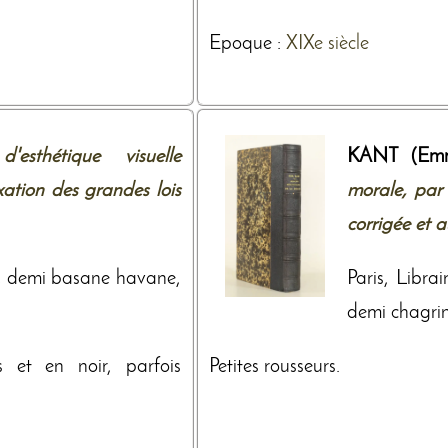
Epoque :
XIXe siècle
d'esthétique visuelle
KANT (Emm
xation des grandes lois
morale, par 
corrigée et a
4, demi basane havane,
Paris, Libra
demi chagrin 
s et en noir, parfois
Petites rousseurs.