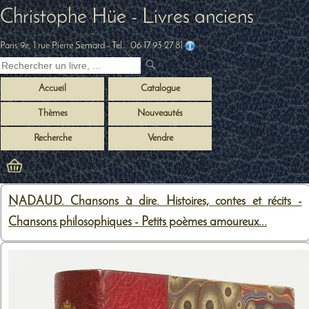
Christophe Hüe - Livres anciens
Paris 9e, 1 rue Pierre Semard
- Tel. :
06 17 93 27 81
Accueil
Catalogue
Thèmes
Nouveautés
Recherche
Vendre
NADAUD. Chansons à dire. Histoires, contes et récits -
Chansons philosophiques - Petits poèmes amoureux...