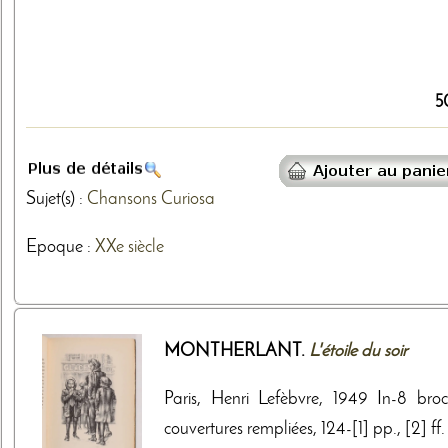
5
Sujet(s) :
Chansons
Curiosa
Epoque :
XXe siècle
MONTHERLANT.
L'étoile du soir
Paris, Henri Lefèbvre, 1949 In-8 broc
couvertures rempliées, 124-[1] pp., [2] ff.