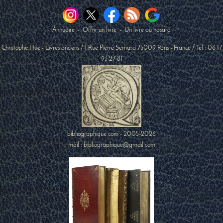
Annuaire
-
Offrir un livre
-
Un livre au hasard
Christophe Hüe - Livres anciens
/
1 Rue Pierre Semard
75009
Paris
-
France
/ Tel :
06 17
93 27 81
bibliographique.com - 2005-2026
mail : bibliographique@gmail.com