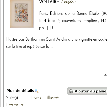
VOLTAIRE.
L'ingénu
Paris, Editions de la Bonne Etoile, (19
In-4 broché, couvertures rempliées, 143-
pp., [1] f.
Illustré par Berthommé Saint-André d'une vignette en coule
sur le titre et répétée sur la ...
4
Sujet(s) :
Livres illustrés
Littérature