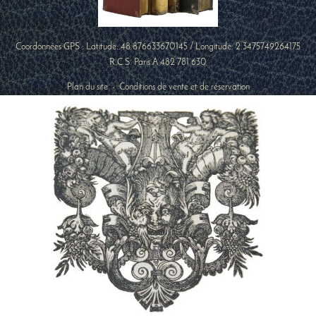
Coordonnées GPS : Latitude:
48.876633670145
/ Longitude:
2.3475749264175
R.C.S. Paris A 482 781 630
Plan du site
-
Conditions de vente et de réservation