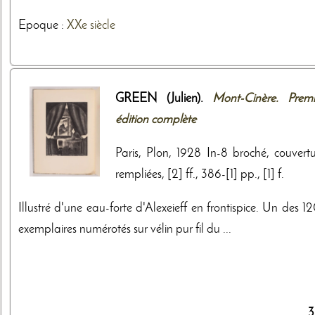
Epoque :
XXe siècle
GREEN (Julien).
Mont-Cinère. Premi
édition complète
Paris, Plon, 1928 In-8 broché, couvertu
rempliées, [2] ff., 386-[1] pp., [1] f.
Illustré d'une eau-forte d'Alexeieff en frontispice. Un des 
exemplaires numérotés sur vélin pur fil du ...
3