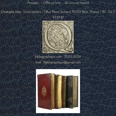
Annuaire
-
Offrir un livre
-
Un livre au hasard
Christophe Hüe - Livres anciens
/
1 Rue Pierre Semard
75009
Paris
-
France
/ Tel :
06 17
93 27 81
bibliographique.com - 2005-2026
mail : bibliographique@gmail.com