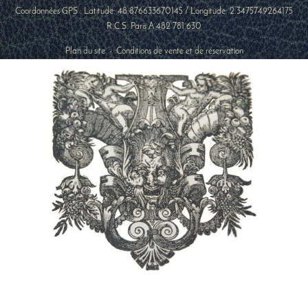
Coordonnées GPS : Latitude:
48.876633670145
/ Longitude:
2.3475749264175
R.C.S. Paris A 482 781 630
Plan du site
-
Conditions de vente et de réservation