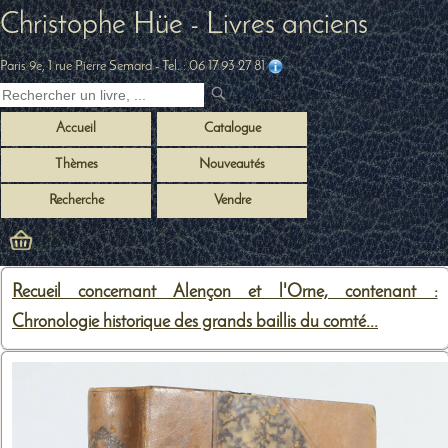
Christophe Hüe - Livres anciens
Paris 9e, 1 rue Pierre Semard
- Tel. :
06 17 93 27 81
Accueil
Catalogue
Thèmes
Nouveautés
Recherche
Vendre
Recueil concernant Alençon et l'Orne, contenant :
Chronologie historique des grands baillis du comté...