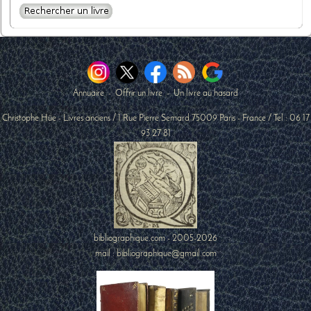
Annuaire
-
Offrir un livre
-
Un livre au hasard
Christophe Hüe - Livres anciens
/
1 Rue Pierre Semard
75009
Paris
-
France
/ Tel :
06 17
93 27 81
bibliographique.com - 2005-2026
mail : bibliographique@gmail.com