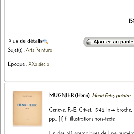
15
Sujet(s) :
Arts
Peinture
Epoque :
XXe siècle
MUGNIER (Henri).
Henri Fehr, peintre
Genève, P.-E. Grivet, 1942 In-4 broché, 
pp., [1] f., illustrations hors-texte
Un des 50 exemplaires de luxe numéro