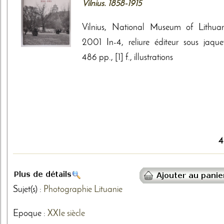
Vilnius. 1858-1915
Vilnius, National Museum of Lithuan
2001 In-4, reliure éditeur sous jaquet
486 pp., [1] f., illustrations
4
Sujet(s) :
Photographie
Lituanie
Epoque :
XXIe siècle