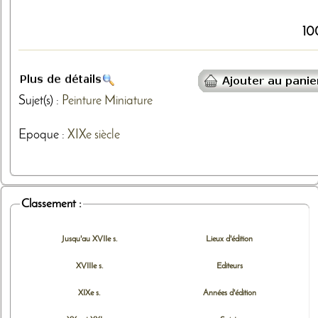
10
Sujet(s) :
Peinture
Miniature
Epoque :
XIXe siècle
Classement :
Jusqu'au XVIIe s.
Lieux d'édition
XVIIIe s.
Editeurs
XIXe s.
Années d'édition