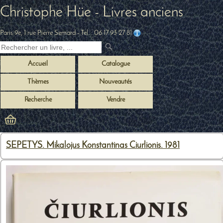
Christophe Hüe - Livres anciens
Paris 9e, 1 rue Pierre Semard
- Tel. :
06 17 93 27 81
Accueil
Catalogue
Thèmes
Nouveautés
Recherche
Vendre
SEPETYS. Mikalojus Konstantinas Ciurlionis. 1981