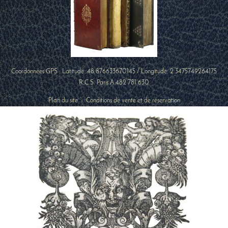
Coordonnées GPS : Latitude:
48.876633670145
/ Longitude:
2.3475749264175
R.C.S. Paris A 482 781 630
Plan du site
-
Conditions de vente et de réservation