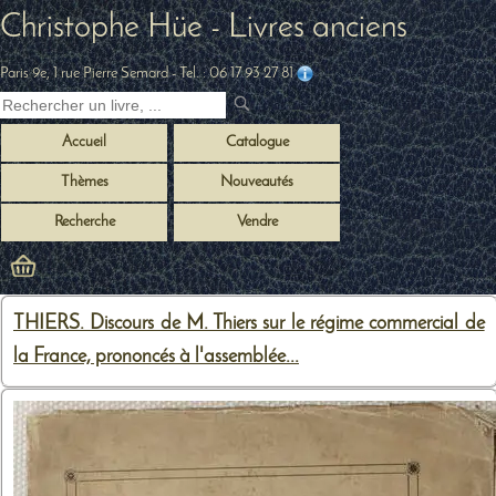
Christophe Hüe - Livres anciens
Paris 9e, 1 rue Pierre Semard
- Tel. :
06 17 93 27 81
Accueil
Catalogue
Thèmes
Nouveautés
Recherche
Vendre
THIERS. Discours de M. Thiers sur le régime commercial de
la France, prononcés à l'assemblée...