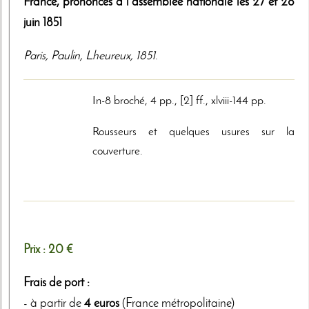
France, prononcés à l'assemblée nationale les 27 et 28
juin 1851
Paris
,
Paulin, Lheureux
,
1851
.
In-8 broché, 4 pp., [2] ff., xlviii-144 pp.
Rousseurs et quelques usures sur la
couverture.
Prix :
20 €
Frais de port :
- à partir de
4 euros
(France métropolitaine)