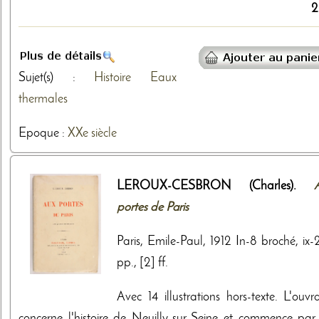
2
Sujet(s) :
Histoire
Eaux
thermales
Epoque :
XXe siècle
LEROUX-CESBRON (Charles).
portes de Paris
Paris, Emile-Paul, 1912 In-8 broché, ix-
pp., [2] ff.
Avec 14 illustrations hors-texte. L'ouvr
concerne l'histoire de Neuilly-sur-Seine et commence par