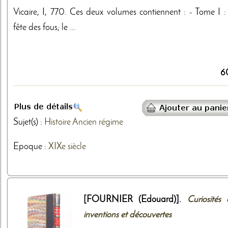
Vicaire, I, 770. Ces deux volumes contiennent : - Tome I :
fête des fous; le ...
6
Sujet(s) :
Histoire
Ancien régime
Epoque :
XIXe siècle
[FOURNIER (Edouard)].
Curiosités 
inventions et découvertes