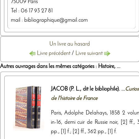
75009
Paris
Tel :
06 17 93 27 81
mail : bibliographique@gmail.com
Un livre au hasard
Livre précédent
/
Livre suivant
Autres ouvrages dans les mêmes catégories : Histoire, ...
JACOB (P. L., dit le bibliophile). ...
Curios
de l'histoire de France
Paris, Adolphe Delahays, 1858 2 volu
in-16, demi cuir de Russie noir, [2] ff.,
pp., [1] f.; [2] ff., 362 pp., [1] f.