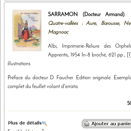
SARRAMON (Docteur Armand).
Quatre-vallées : Aure, Barousse, Nes
Magnoac
Albi, Imprimerie-Reliure des Orpheli
Apprentis, 1954 In-8 broché, 621 pp., [1]
illustrations
Préface du docteur D. Faucher. Edition originale. Exempla
complet du feuillet volant d'errata.
5