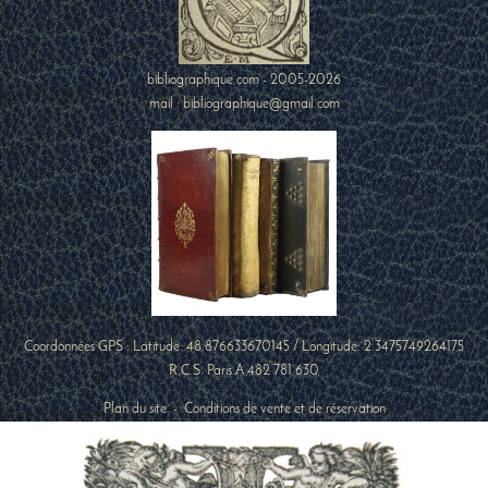
bibliographique.com - 2005-2026
mail : bibliographique@gmail.com
Coordonnées GPS : Latitude:
48.876633670145
/ Longitude:
2.3475749264175
R.C.S. Paris A 482 781 630
Plan du site
-
Conditions de vente et de réservation