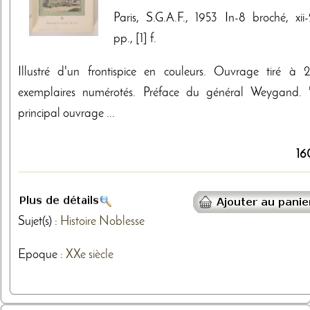
Paris, S.G.A.F., 1953 In-8 broché, xii-
pp., [1] f.
Illustré d'un frontispice en couleurs. Ouvrage tiré à 
exemplaires numérotés. Préface du général Weygand. 
principal ouvrage ...
16
Sujet(s) :
Histoire
Noblesse
Epoque :
XXe siècle