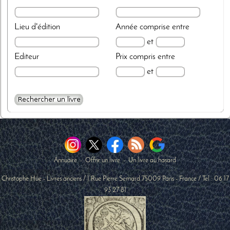
Lieu d'édition
Année
comprise entre
et
Editeur
Prix
compris entre
et
Annuaire
-
Offrir un livre
-
Un livre au hasard
Christophe Hüe - Livres anciens
/
1 Rue Pierre Semard
75009
Paris
-
France
/ Tel :
06 17
93 27 81