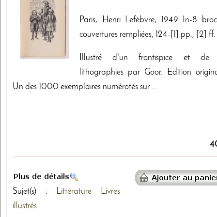
Paris, Henri Lefèbvre, 1949 In-8 broc
couvertures rempliées, 124-[1] pp., [2] ff.
Illustré d'un frontispice et de
lithographies par Goor. Edition origina
Un des 1000 exemplaires numérotés sur ...
4
Sujet(s) :
Littérature
Livres
illustrés