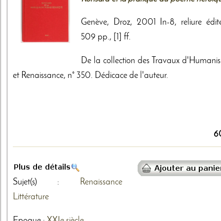
Genève, Droz, 2001 In-8, reliure édite
509 pp., [1] ff.
De la collection des Travaux d'Humani
et Renaissance, n° 350. Dédicace de l'auteur.
6
Sujet(s) :
Renaissance
Littérature
Epoque :
XXIe siècle