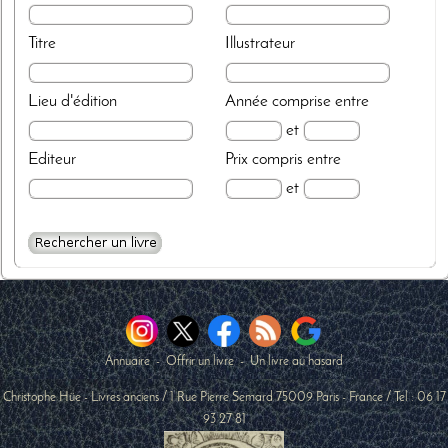
Titre
Illustrateur
Lieu d'édition
Année
comprise entre
et
Editeur
Prix
compris entre
et
Annuaire
-
Offrir un livre
-
Un livre au hasard
Christophe Hüe - Livres anciens
/
1 Rue Pierre Semard
75009
Paris
-
France
/ Tel :
06 17
93 27 81