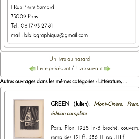
1 Rue Pierre Semard
75009
Paris
Tel :
06 17 93 27 81
mail : bibliographique@gmail.com
Un livre au hasard
Livre précédent
/
Livre suivant
Autres ouvrages dans les mêmes catégories : Littérature, ...
GREEN (Julien).
Mont-Cinère. Premi
édition complète
Paris, Plon, 1928 In-8 broché, couvertu
rempliées, [2] ff., 386-[1] pp., [1] f.