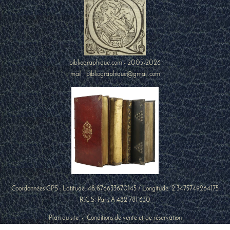
bibliographique.com - 2005-2026
mail : bibliographique@gmail.com
Coordonnées GPS : Latitude:
48.876633670145
/ Longitude:
2.3475749264175
R.C.S. Paris A 482 781 630
Plan du site
-
Conditions de vente et de réservation