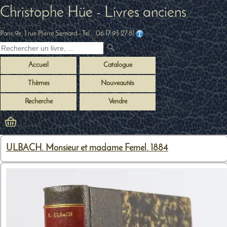
Christophe Hüe - Livres anciens
Paris 9e, 1 rue Pierre Semard
- Tel. :
06 17 93 27 81
Accueil
Catalogue
Thèmes
Nouveautés
Recherche
Vendre
ULBACH. Monsieur et madame Fernel. 1884