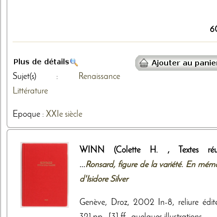
6
Sujet(s) :
Renaissance
Littérature
Epoque :
XXIe siècle
WINN (Colette H. , Textes réu
...
Ronsard, figure de la variété. En mémo
d'Isidore Silver
Genève, Droz, 2002 In-8, reliure édite