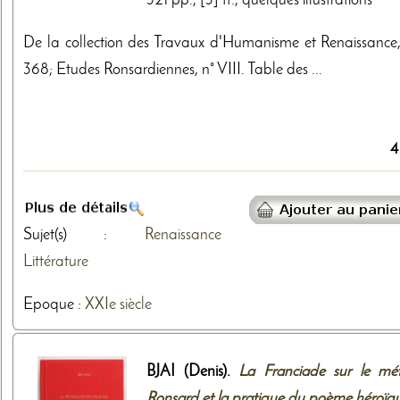
321 pp., [3] ff., quelques illustrations
De la collection des Travaux d'Humanisme et Renaissance,
368; Etudes Ronsardiennes, n° VIII. Table des ...
4
Sujet(s) :
Renaissance
Littérature
Epoque :
XXIe siècle
BJAI (Denis).
La Franciade sur le méti
Ronsard et la pratique du poème héroïq