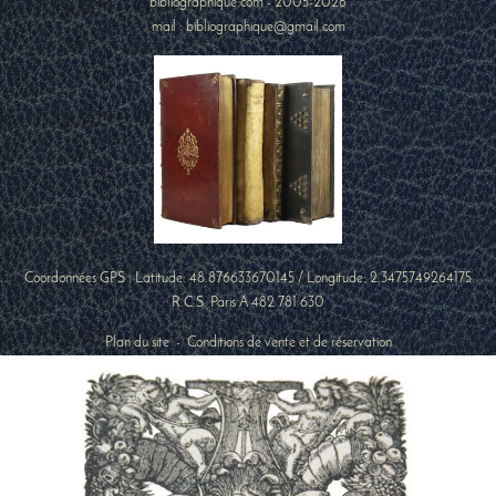
bibliographique.com - 2005-2026
mail : bibliographique@gmail.com
Coordonnées GPS : Latitude:
48.876633670145
/ Longitude:
2.3475749264175
R.C.S. Paris A 482 781 630
Plan du site
-
Conditions de vente et de réservation