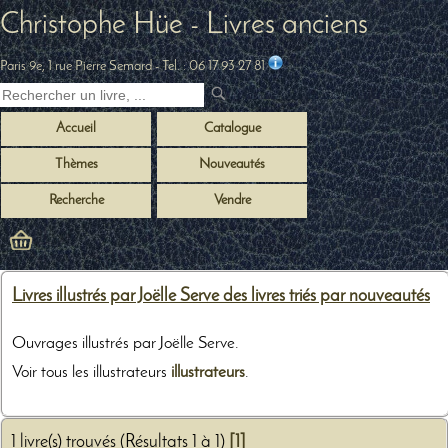
Christophe Hüe - Livres anciens
Paris 9e, 1 rue Pierre Semard
- Tel. :
06 17 93 27 81
Accueil
Catalogue
Thèmes
Nouveautés
Recherche
Vendre
Livres illustrés par Joëlle Serve des livres triés par nouveautés
Ouvrages illustrés par Joëlle Serve.
Voir tous les illustrateurs
illustrateurs
.
1 livre(s) trouvés (Résultats 1 à 1)
[1]