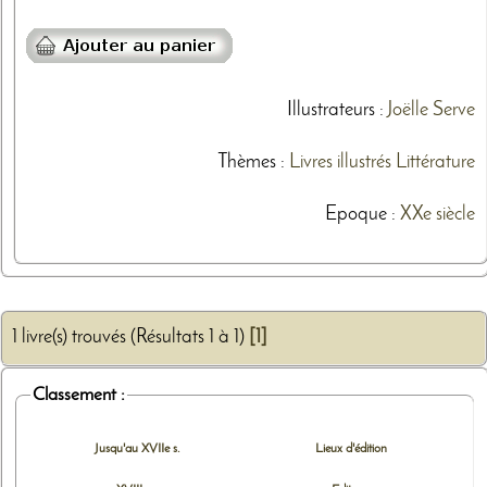
Illustrateurs
:
Joëlle Serve
Thèmes
:
Livres illustrés
Littérature
Epoque :
XXe siècle
1 livre(s) trouvés (Résultats 1 à 1)
[1]
Classement :
Jusqu'au XVIIe s.
Lieux d'édition