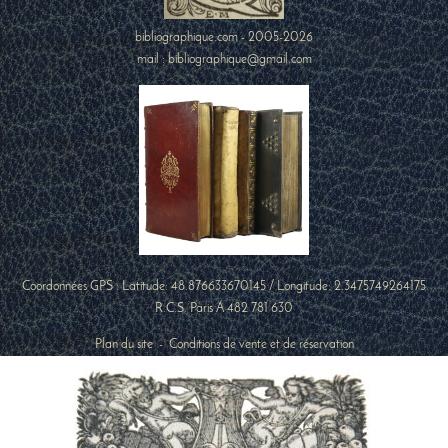
bibliographique.com - 2005-2026
mail : bibliographique@gmail.com
Coordonnées GPS : Latitude:
48.876633670145
/ Longitude:
2.3475749264175
R.C.S. Paris A 482 781 630
Plan du site
-
Conditions de vente et de réservation