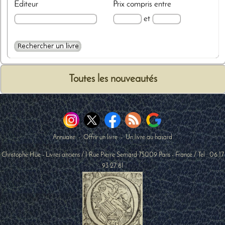
Editeur
Prix
compris entre
et
Toutes les nouveautés
Annuaire
-
Offrir un livre
-
Un livre au hasard
Christophe Hüe - Livres anciens
/
1 Rue Pierre Semard
75009
Paris
-
France
/ Tel :
06 17
93 27 81