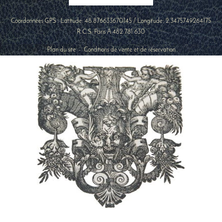
Coordonnées GPS : Latitude:
48.876633670145
/ Longitude:
2.3475749264175
R.C.S. Paris A 482 781 630
Plan du site
-
Conditions de vente et de réservation