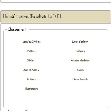
1 livre(s) trouvés (Résultats 1 à 1)
[1]
Classement :
Jusqu'au XVIIe s.
Lieux d'édition
XVIIIe s.
Editeurs
XIXe s.
Années d'édition
XXe et XXIe s.
Sujets
Auteurs
Livres illustrés
Illustrateurs