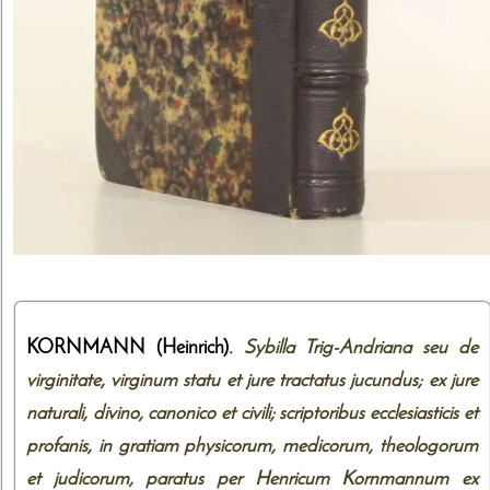
KORNMANN (Heinrich).
Sybilla Trig-Andriana seu de
virginitate, virginum statu et jure tractatus jucundus; ex jure
naturali, divino, canonico et civili; scriptoribus ecclesiasticis et
profanis, in gratiam physicorum, medicorum, theologorum
et judicorum, paratus per Henricum Kornmannum ex