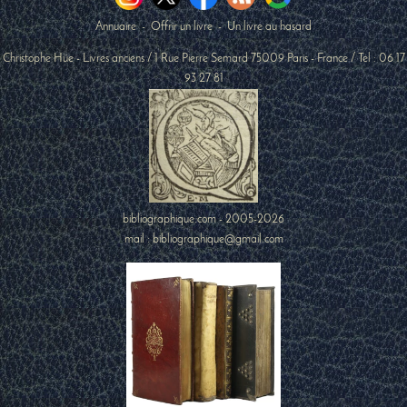
Annuaire
-
Offrir un livre
-
Un livre au hasard
Christophe Hüe - Livres anciens
/
1 Rue Pierre Semard
75009
Paris
-
France
/ Tel :
06 17
93 27 81
bibliographique.com - 2005-2026
mail : bibliographique@gmail.com