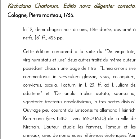
Kirchaiana Chattorum. Editio nova diligenter correcta
.
Cologne,
Pierre marteau
,
1765
.
In-12, demi chagrin noir à coins, tête dorée, dos orné à
nerfs, [8] ff., 423 pp.
Cette édition comprend à la suite du "De virginitate,
virginum statu et jure" deux autres traité du même auteur
possédant chacun une page de titre : "Linea amoris sive
commentarius in versiculum glossae, visus, colloquium,
convictus, oscula, Factum; in l. 23. ff. ad l. Juliam de
adulteriis" et "De anulo triplici: usitato, sponsalitio,
signatorio: tractatus absolotissimus, in tres partes divisus".
Ouvrage peu courant du jurisconsulte allemand Heinrich
Kornmann (vers 1580 - vers 1620/1630) de la ville de
Kirchain. L'auteur étudie les femmes, l'amour et les
anneaux, avec de nombreuses références ésotériques. Voir