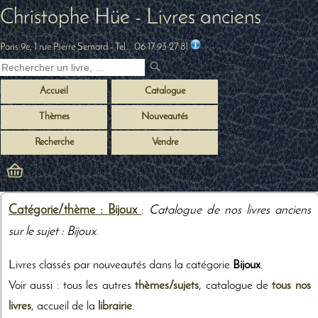
Christophe Hüe - Livres anciens
Paris 9e, 1 rue Pierre Semard
- Tel. :
06 17 93 27 81
Accueil
Catalogue
Thèmes
Nouveautés
Recherche
Vendre
Catégorie/thème : Bijoux
:
Catalogue de nos livres anciens
sur le sujet : Bijoux
.
Livres classés par nouveautés dans la catégorie
Bijoux
.
Voir aussi : tous les autres
thèmes/sujets
, catalogue de
tous nos
livres
, accueil de la
librairie
.