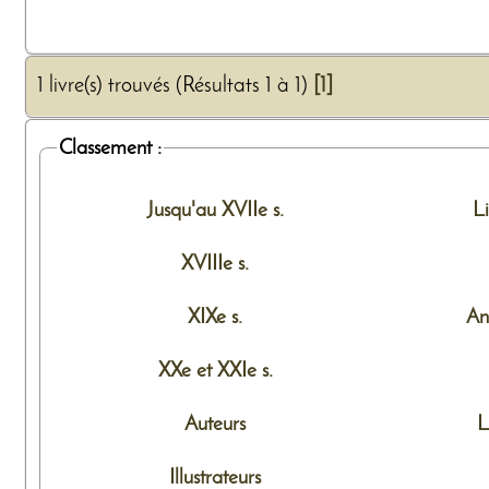
1 livre(s) trouvés (Résultats 1 à 1)
[1]
Classement :
Jusqu'au XVIIe s.
L
XVIIIe s.
XIXe s.
An
XXe et XXIe s.
Auteurs
L
Illustrateurs