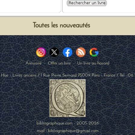
Toutes les nouveautés
Annuaire
-
Offrir un livre
-
Un livre au hasard
 Hüe - Livres anciens
/
1 Rue Pierre Semard
75009
Paris
-
France
/ Tel :
06 
bibliographique.com - 2005-2026
mail : bibliographique@gmail.com