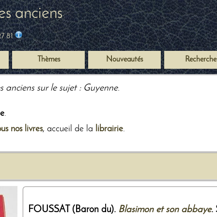
es anciens
27 81
Thèmes
Nouveautés
Recherche
s anciens sur le sujet : Guyenne
.
e
.
ous nos livres
, accueil de la
librairie
.
FOUSSAT (Baron du).
Blasimon et son abbaye
. 