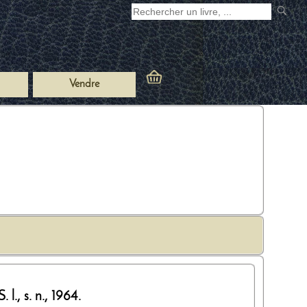
Vendre
S. l.,
s. n.
,
1964
.