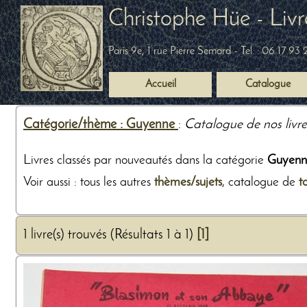
Christophe Hüe - Livr
Paris 9e, 1 rue Pierre Semard
- Tel. :
06 17 93 
Accueil
Catalogue
Catégorie/thème : Guyenne
:
Catalogue de nos livre
Livres classés par nouveautés dans la catégorie
Guyenn
Voir aussi : tous les autres
thèmes/sujets
, catalogue de
t
1 livre(s) trouvés (Résultats 1 à 1)
[1]