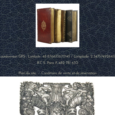
oordonnées GPS : Latitude:
48.876633670145
/ Longitude:
2.34757492641
R.C.S. Paris A 482 781 630
Plan du site
-
Conditions de vente et de réservation