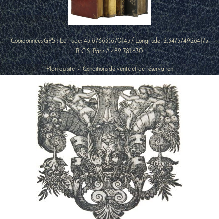
Coordonnées GPS : Latitude:
48.876633670145
/ Longitude:
2.3475749264175
R.C.S. Paris A 482 781 630
Plan du site
-
Conditions de vente et de réservation