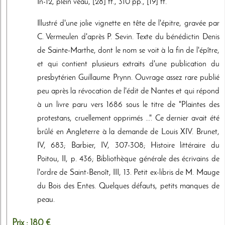
In-12, plein veau, [28] ff., 310 pp., [19] ff.
Illustré d'une jolie vignette en tête de l'épitre, gravée par
C. Vermeulen d'après P. Sevin. Texte du bénédictin Denis
de Sainte-Marthe, dont le nom se voit à la fin de l'épître,
et qui contient plusieurs extraits d'une publication du
presbytérien Guillaume Prynn. Ouvrage assez rare publié
peu après la révocation de l'édit de Nantes et qui répond
à un livre paru vers 1686 sous le titre de "Plaintes des
protestans, cruellement opprimés ...". Ce dernier avait été
brûlé en Angleterre à la demande de Louis XIV. Brunet,
IV, 683; Barbier, IV, 307-308; Histoire littéraire du
Poitou, II, p. 436; Bibliothèque générale des écrivains de
l'ordre de Saint-Benoît, III, 13. Petit ex-libris de M. Mauge
du Bois des Entes. Quelques défauts, petits manques de
peau.
Prix :
180 €