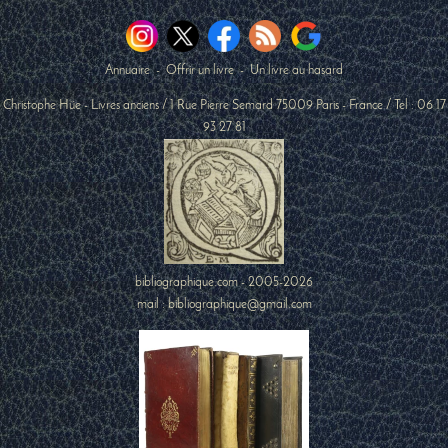
Annuaire
-
Offrir un livre
-
Un livre au hasard
Christophe Hüe - Livres anciens
/
1 Rue Pierre Semard
75009
Paris
-
France
/ Tel :
06 17
93 27 81
bibliographique.com - 2005-2026
mail : bibliographique@gmail.com