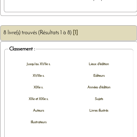
8 livre(s) trouvés (Résultats 1 à 8)
[1]
Classement :
Jusqu'au XVIIe s.
Lieux d'édition
XVIIIe s.
Editeurs
XIXe s.
Années d'édition
XXe et XXIe s.
Sujets
Auteurs
Livres illustrés
Illustrateurs