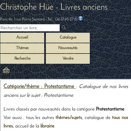
Christophe Hüe - Livres anciens
Paris 9e, 1 rue Pierre Semard
- Tel. :
06 17 93 27 81
Accueil
Catalogue
Thèmes
Nouveautés
Recherche
Vendre
Catégorie/thème : Protestantisme
:
Catalogue de nos livres
anciens sur le sujet : Protestantisme
.
Livres classés par nouveautés dans la catégorie
Protestantisme
.
Voir aussi : tous les autres
thèmes/sujets
, catalogue de
tous nos
livres
, accueil de la
librairie
.