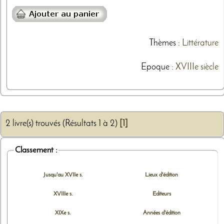
Thèmes
:
Littérature
Epoque :
XVIIIe siècle
2 livre(s) trouvés (Résultats 1 à 2)
[1]
Classement :
Jusqu'au XVIIe s.
Lieux d'édition
XVIIIe s.
Editeurs
XIXe s.
Années d'édition