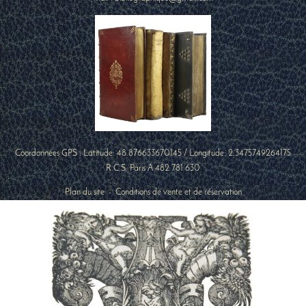
Coordonnées GPS : Latitude:
48.876633670145
/ Longitude:
2.3475749264175
R.C.S. Paris A 482 781 630
Plan du site
-
Conditions de vente et de réservation