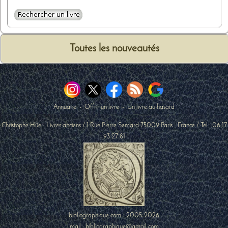
Toutes les nouveautés
Annuaire
-
Offrir un livre
-
Un livre au hasard
Christophe Hüe - Livres anciens
/
1 Rue Pierre Semard
75009
Paris
-
France
/ Tel :
06 17
93 27 81
bibliographique.com - 2005-2026
mail : bibliographique@gmail.com