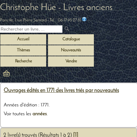
Christophe Hüe - Livres anciens
Paris 9e, 1 rue Pierre Semard
- Tel. :
06 17 93 27 81
Accueil
Catalogue
Thèmes
Nouveautés
Recherche
Vendre
Ouvrages édités en 1771 des livres triés par nouveautés
Années d'édition : 1771.
Voir toutes les
années
.
2 livre(s) trouvés (Résultats 1 à 2)
[1]