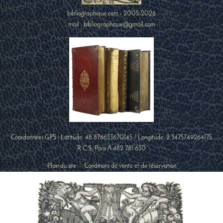
bibliographique.com - 2005-2026
mail : bibliographique@gmail.com
Coordonnées GPS : Latitude:
48.876633670145
/ Longitude:
2.3475749264175
R.C.S. Paris A 482 781 630
Plan du site
-
Conditions de vente et de réservation