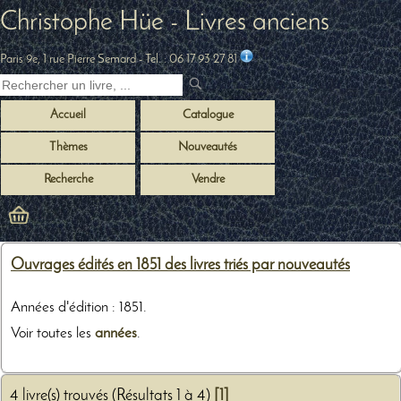
Christophe Hüe - Livres anciens
Paris 9e, 1 rue Pierre Semard
- Tel. :
06 17 93 27 81
Accueil
Catalogue
Thèmes
Nouveautés
Recherche
Vendre
Ouvrages édités en 1851 des livres triés par nouveautés
Années d'édition : 1851.
Voir toutes les
années
.
4 livre(s) trouvés (Résultats 1 à 4)
[1]