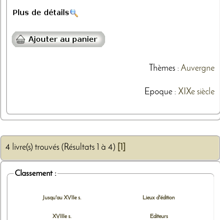
Thèmes
:
Auvergne
Epoque :
XIXe siècle
4 livre(s) trouvés (Résultats 1 à 4)
[1]
Classement :
Jusqu'au XVIIe s.
Lieux d'édition
XVIIIe s.
Editeurs