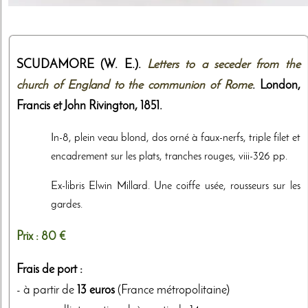
SCUDAMORE (W. E.).
Letters to a seceder from the
church of England to the communion of Rome
. London,
Francis et John Rivington
,
1851
.
In-8, plein veau blond, dos orné à faux-nerfs, triple filet et
encadrement sur les plats, tranches rouges, viii-326 pp.
Ex-libris Elwin Millard. Une coiffe usée, rousseurs sur les
gardes.
Prix :
80 €
Frais de port :
- à partir de
13 euros
(France métropolitaine)