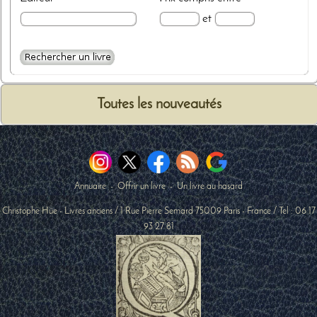
et
Toutes les nouveautés
Annuaire
-
Offrir un livre
-
Un livre au hasard
Christophe Hüe - Livres anciens
/
1 Rue Pierre Semard
75009
Paris
-
France
/ Tel :
06 17
93 27 81