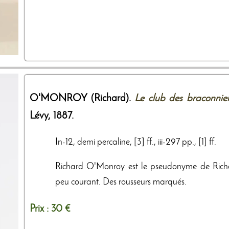
O'MONROY (Richard).
Le club des braconnier
Lévy
,
1887
.
In-12, demi percaline, [3] ff., iii-297 pp., [1] ff.
Richard O'Monroy est le pseudonyme de Richa
peu courant. Des rousseurs marqués.
Prix :
30 €