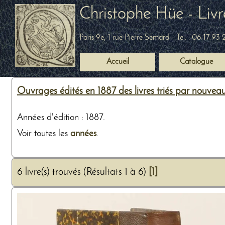
Christophe Hüe - Livr
Paris 9e, 1 rue Pierre Semard
- Tel. :
06 17 93 
Accueil
Catalogue
Ouvrages édités en 1887 des livres triés par nouvea
Années d'édition : 1887.
Voir toutes les
années
.
6 livre(s) trouvés (Résultats 1 à 6)
[1]