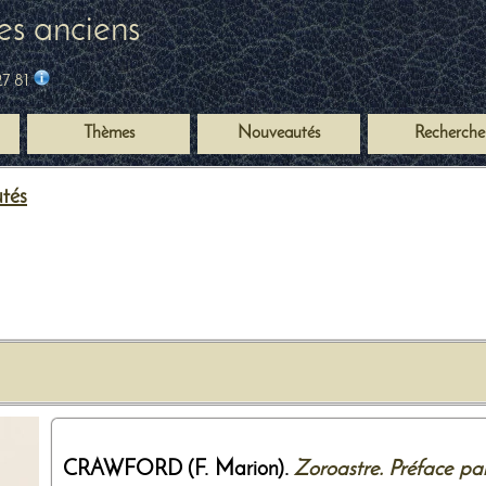
es anciens
27 81
Thèmes
Nouveautés
Recherche
utés
CRAWFORD (F. Marion).
Zoroastre. Préface pa