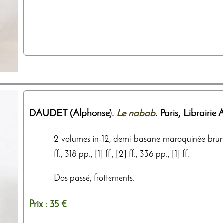
DAUDET (Alphonse).
Le nabab
. Paris,
Librairie
2 volumes in-12, demi basane maroquinée brune, d
ff., 318 pp., [1] ff.; [2] ff., 336 pp., [1] ff.
Dos passé, frottements.
Prix :
35 €