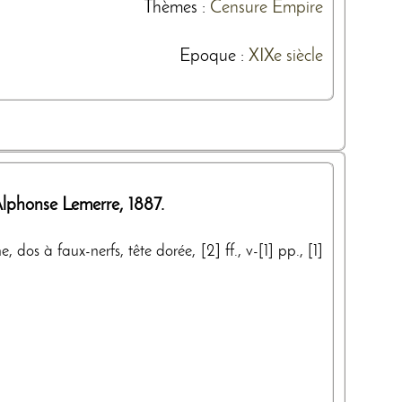
Thèmes
:
Censure
Empire
Epoque :
XIXe siècle
 Alphonse Lemerre
,
1887
.
os à faux-nerfs, tête dorée, [2] ff., v-[1] pp., [1]