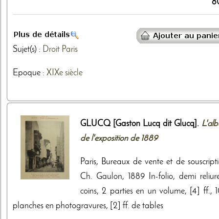
8
Sujet(s) :
Droit
Paris
Epoque :
XIXe siècle
GLUCQ [Gaston Lucq dit Glucq].
L'al
de l'exposition de 1889
Paris, Bureaux de vente et de souscripti
Ch. Gaulon, 1889 In-folio, demi reliur
coins, 2 parties en un volume, [4] ff., 
planches en photogravures, [2] ff. de tables