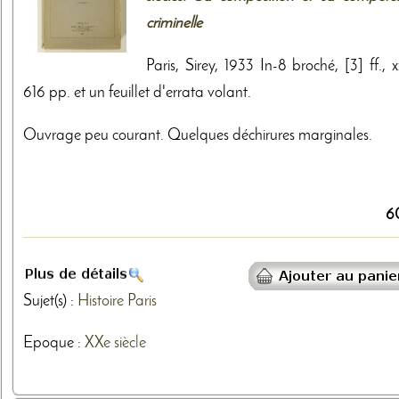
criminelle
Paris, Sirey, 1933 In-8 broché, [3] ff., xx
616 pp. et un feuillet d'errata volant.
Ouvrage peu courant. Quelques déchirures marginales.
6
Sujet(s) :
Histoire
Paris
Epoque :
XXe siècle