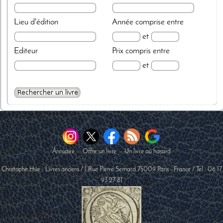
Lieu d'édition
Année
comprise entre
et
Editeur
Prix
compris entre
et
Annuaire
-
Offrir un livre
-
Un livre au hasard
Christophe Hüe - Livres anciens
/
1 Rue Pierre Semard
75009
Paris
-
France
/ Tel :
06 17
93 27 81