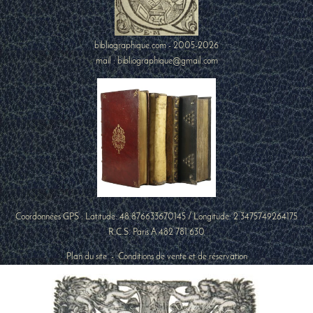
bibliographique.com - 2005-2026
mail : bibliographique@gmail.com
Coordonnées GPS : Latitude:
48.876633670145
/ Longitude:
2.3475749264175
R.C.S. Paris A 482 781 630
Plan du site
-
Conditions de vente et de réservation