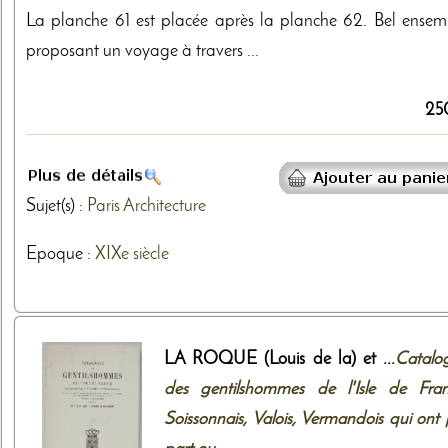
La planche 61 est placée après la planche 62. Bel ensem
proposant un voyage à travers ...
25
Sujet(s) :
Paris
Architecture
Epoque :
XIXe siècle
LA ROQUE (Louis de la) et ...
Catalo
des gentilshommes de l'Isle de Fran
Soissonnais, Valois, Vermandois qui ont 