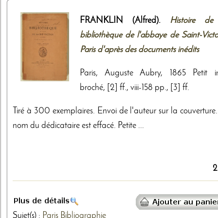
FRANKLIN (Alfred).
Histoire de
bibliothèque de l'abbaye de Saint-Victo
Paris d'après des documents inédits
Paris, Auguste Aubry, 1865 Petit i
broché, [2] ff., viii-158 pp., [3] ff.
Tiré à 300 exemplaires. Envoi de l'auteur sur la couverture.
nom du dédicataire est effacé. Petite ...
2
Sujet(s) :
Paris
Bibliographie