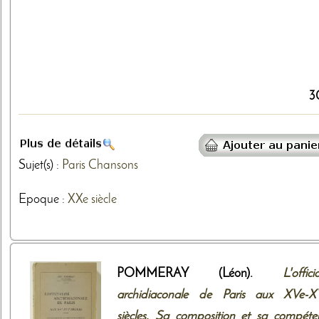
3
Sujet(s) :
Paris
Chansons
Epoque :
XXe siècle
POMMERAY (Léon).
L'officia
archidiaconale de Paris aux XVe-X
siècles. Sa composition et sa compéte