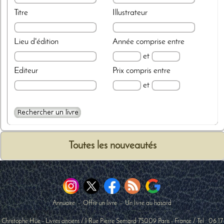
Titre
Illustrateur
Lieu d'édition
Année
comprise entre
et
Editeur
Prix
compris entre
et
Toutes les nouveautés
Annuaire
-
Offrir un livre
-
Un livre au hasard
Christophe Hüe - Livres anciens
/
1 Rue Pierre Semard
75009
Paris
-
France
/ Tel :
06 17