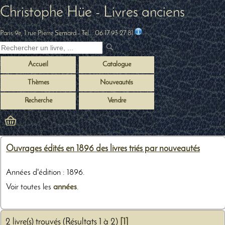
Christophe Hüe - Livres anciens
Paris 9e, 1 rue Pierre Semard
- Tel. :
06 17 93 27 81
Accueil
Catalogue
Thèmes
Nouveautés
Recherche
Vendre
Ouvrages édités en 1896 des livres triés par nouveautés
Années d'édition : 1896.
Voir toutes les
années
.
2 livre(s) trouvés (Résultats 1 à 2)
[1]