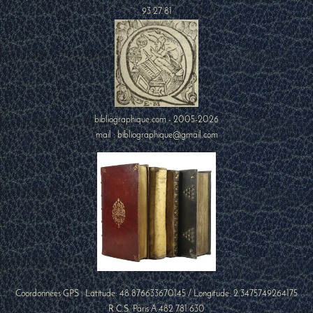
93 27 81
bibliographique.com - 2005-2026
mail : bibliographique@gmail.com
Coordonnées GPS : Latitude:
48.876633670145
/ Longitude:
2.3475749264175
R.C.S. Paris A 482 781 630