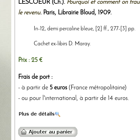
LESCOEUR (Ch.).
Pourquoi et comment on fraude
le revenu
. Paris,
Librairie Bloud
,
1909
.
In-12, demi percaline bleue, [2] ff., 277-[3] pp.
Cachet ex-libirs D. Maray.
Prix :
25 €
Frais de port :
- à partir de
5 euros
(France métropolitaine)
- ou pour l'international, à partir de 14 euros.