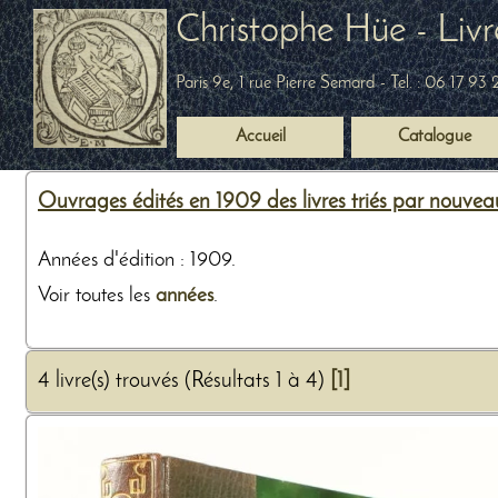
Christophe Hüe - Livr
Paris 9e, 1 rue Pierre Semard
- Tel. :
06 17 93 
Accueil
Catalogue
Ouvrages édités en 1909 des livres triés par nouvea
Années d'édition : 1909.
Voir toutes les
années
.
4 livre(s) trouvés (Résultats 1 à 4)
[1]