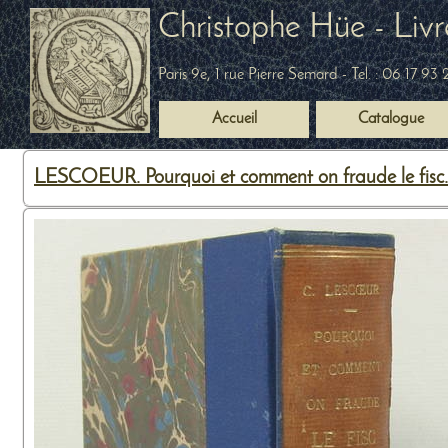
Christophe Hüe - Livr
Paris 9e, 1 rue Pierre Semard
- Tel. :
06 17 93 
Accueil
Catalogue
LESCOEUR. Pourquoi et comment on fraude le fisc. Les