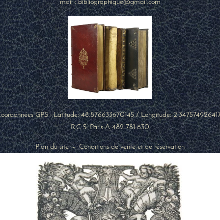
mail : bibliographique@gmail.com
oordonnées GPS : Latitude:
48.876633670145
/ Longitude:
2.34757492641
R.C.S. Paris A 482 781 630
Plan du site
-
Conditions de vente et de réservation