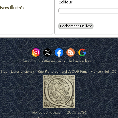
Editeur
ivres illustrés
Annuaire
-
Offrir un livre
-
Un livre au hasard
 Hüe - Livres anciens
/
1 Rue Pierre Semard
75009
Paris
-
France
/ Tel :
06 
bibliographique.com - 2005-2026