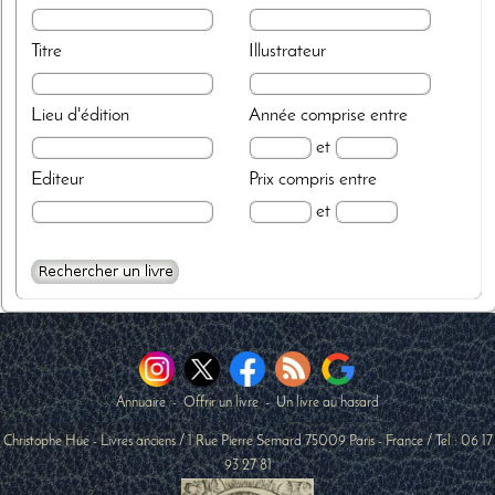
Titre
Illustrateur
Lieu d'édition
Année
comprise entre
et
Editeur
Prix
compris entre
et
Annuaire
-
Offrir un livre
-
Un livre au hasard
Christophe Hüe - Livres anciens
/
1 Rue Pierre Semard
75009
Paris
-
France
/ Tel :
06 17
93 27 81