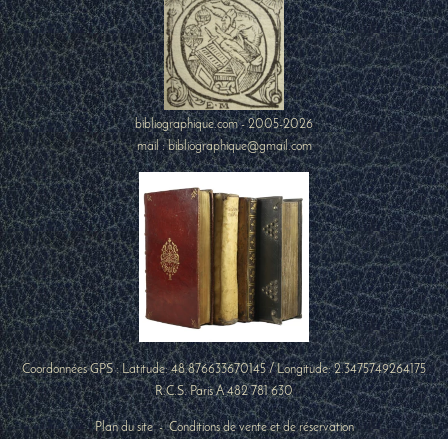
bibliographique.com - 2005-2026
mail : bibliographique@gmail.com
Coordonnées GPS : Latitude:
48.876633670145
/ Longitude:
2.3475749264175
R.C.S. Paris A 482 781 630
Plan du site
-
Conditions de vente et de réservation