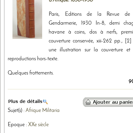
d'Afrique. 1830-1930
Paris, Editions de la Revue de
Gendarmerie, 1930 In-8, demi chag
havane à coins, dos à nerfs, premi
couverture conservée, xiii-262 pp., [2] 
une illustration sur la couverture et
reproductions hors-texte.
Quelques frottements.
9
Sujet(s) :
Afrique
Militaria
Epoque :
XXe siècle