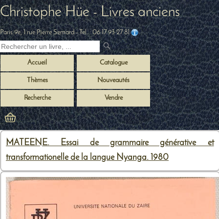
Christophe Hüe - Livres anciens
Paris 9e, 1 rue Pierre Semard
- Tel. :
06 17 93 27 81
Accueil
Catalogue
Thèmes
Nouveautés
Recherche
Vendre
MATEENE. Essai de grammaire générative et
transformationelle de la langue Nyanga. 1980