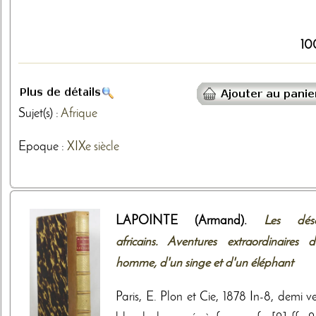
10
Sujet(s) :
Afrique
Epoque :
XIXe siècle
LAPOINTE (Armand).
Les dése
africains. Aventures extraordinaires d
homme, d'un singe et d'un éléphant
Paris, E. Plon et Cie, 1878 In-8, demi v