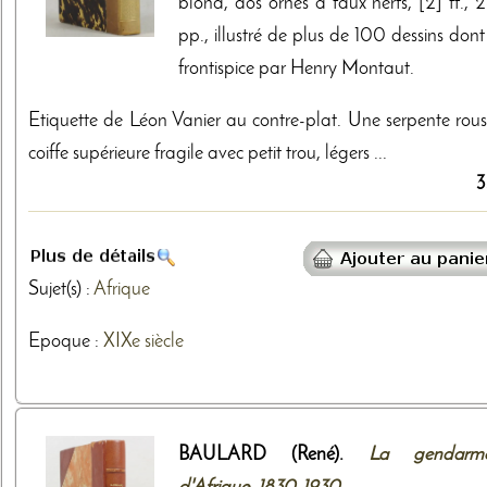
blond, dos ornés à faux nerfs, [2] ff., 
pp., illustré de plus de 100 dessins don
frontispice par Henry Montaut.
Etiquette de Léon Vanier au contre-plat. Une serpente rouss
coiffe supérieure fragile avec petit trou, légers ...
3
Sujet(s) :
Afrique
Epoque :
XIXe siècle
BAULARD (René).
La gendarme