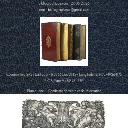
bibliographique.com - 2005-2026
mail : bibliographique@gmail.com
Coordonnées GPS : Latitude:
48.876633670145
/ Longitude:
2.3475749264175
R.C.S. Paris A 482 781 630
Plan du site
-
Conditions de vente et de réservation