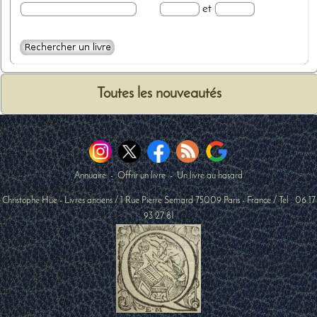
et
Toutes les nouveautés
Annuaire
-
Offrir un livre
-
Un livre au hasard
Christophe Hüe - Livres anciens
/
1 Rue Pierre Semard
75009
Paris
-
France
/ Tel :
06 17
93 27 81