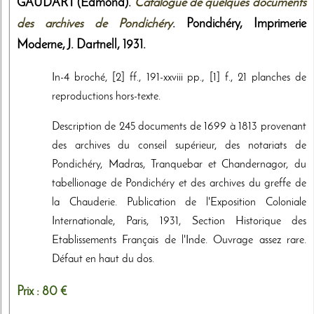
GAUDART (Edmond).
Catalogue de quelques documents
des archives de Pondichéry
. Pondichéry,
Imprimerie
Moderne, J. Dartnell
,
1931
.
In-4 broché, [2] ff., 191-xxviii pp., [1] f., 21 planches de
reproductions hors-texte.
Description de 245 documents de 1699 à 1813 provenant
des archives du conseil supérieur, des notariats de
Pondichéry, Madras, Tranquebar et Chandernagor, du
tabellionage de Pondichéry et des archives du greffe de
la Chauderie. Publication de l'Exposition Coloniale
Internationale, Paris, 1931, Section Historique des
Etablissements Français de l'Inde. Ouvrage assez rare.
Défaut en haut du dos.
Prix :
80 €