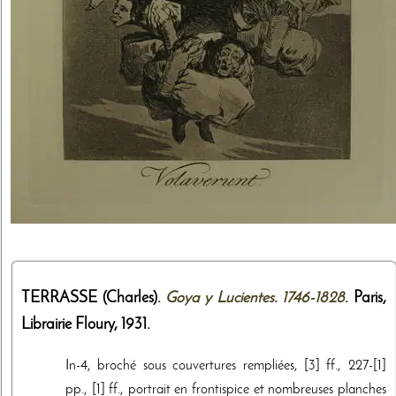
TERRASSE (Charles).
Goya y Lucientes. 1746-1828
. Paris,
Librairie Floury
,
1931
.
In-4, broché sous couvertures rempliées, [3] ff., 227-[1]
pp., [1] ff., portrait en frontispice et nombreuses planches