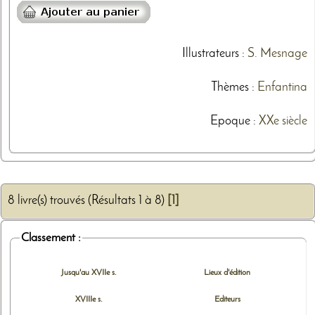
Illustrateurs
:
S. Mesnage
Thèmes
:
Enfantina
Epoque :
XXe siècle
8 livre(s) trouvés (Résultats 1 à 8)
[1]
Classement :
Jusqu'au XVIIe s.
Lieux d'édition
XVIIIe s.
Editeurs