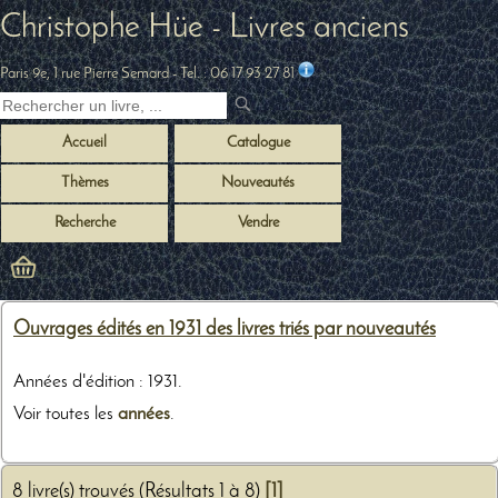
Christophe Hüe - Livres anciens
Paris 9e, 1 rue Pierre Semard
- Tel. :
06 17 93 27 81
Accueil
Catalogue
Thèmes
Nouveautés
Recherche
Vendre
Ouvrages édités en 1931 des livres triés par nouveautés
Années d'édition : 1931.
Voir toutes les
années
.
8 livre(s) trouvés (Résultats 1 à 8)
[1]