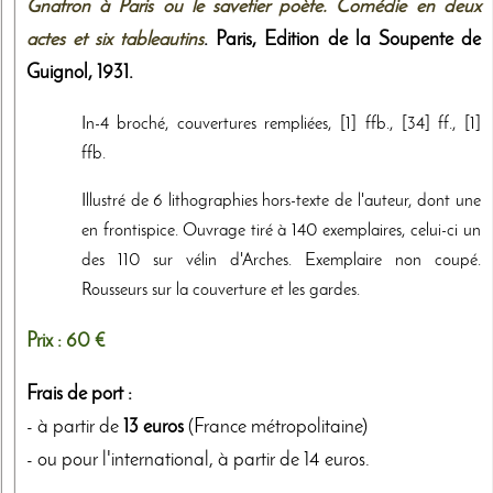
Gnafron à Paris ou le savetier poète. Comédie en deux
actes et six tableautins
. Paris,
Edition de la Soupente de
Guignol
,
1931
.
In-4 broché, couvertures rempliées, [1] ffb., [34] ff., [1]
ffb.
Illustré de 6 lithographies hors-texte de l'auteur, dont une
en frontispice. Ouvrage tiré à 140 exemplaires, celui-ci un
des 110 sur vélin d'Arches. Exemplaire non coupé.
Rousseurs sur la couverture et les gardes.
Prix :
60 €
Frais de port :
- à partir de
13 euros
(France métropolitaine)
- ou pour l'international, à partir de 14 euros.