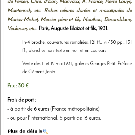
de Fersen, Chre. d'Éon, Marivaux, A. France, Pierre Louys,
Maeterinck, etc. Riches reliures dorées et mosaïquées de
Marius-Michel, Mercier père et fils, Noulhac, Desamblanx,
Veckesser, etc.
. Paris,
Auguste Blaizot et fils
,
1931
.
In-4 broché, couvertures rempliées, [2] ff., vii-130 pp., [3]
ff., planches hors-texte en noir et en couleurs
Vente des 11 et 12 mai 1931, galeries Georges Petit. Préface
de Clément-Janin.
Prix :
30 €
Frais de port :
- à partir de
6 euros
(France métropolitaine)
- ou pour l'international, à partir de 16 euros.