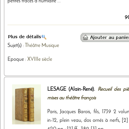
petites traces d'humidité ...
9
Sujet(s) :
Théâtre
Musique
Epoque :
XVIIIe siècle
LESAGE (Alain-René).
Recueil des piè
mises au théâtre françois
Paris, Jacques Barois, fils, 1739 2 volu
in-12, plein veau, dos ornés à nerfs, [2] 