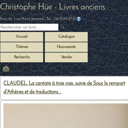
Christophe Hüe - Livres anciens
Paris 9e, 1 rue Pierre Semard
- Tel. :
06 17 93 27 81
Accueil
Catalogue
Thèmes
Nouveautés
Recherche
Vendre
CLAUDEL. La cantate à trois voix, suivie de Sous le rempart
d'Athènes et de traductions...