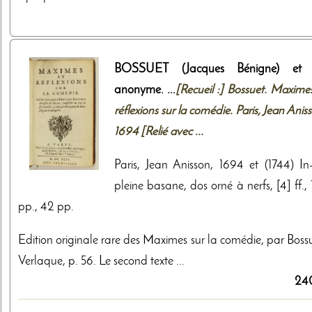
BOSSUET (Jacques Bénigne) et
anonyme. ...
[Recueil :] Bossuet. Maximes
réflexions sur la comédie. Paris, Jean Anis
1694 [Relié avec ...
Paris, Jean Anisson, 1694 et (1744) In-
pleine basane, dos orné à nerfs, [4] ff.,
pp., 42 pp.
Edition originale rare des Maximes sur la comédie, par Bossu
Verlaque, p. 56. Le second texte ...
24