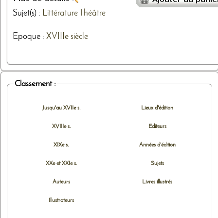
Sujet(s) :
Littérature
Théâtre
Epoque :
XVIIIe siècle
Classement :
Jusqu'au XVIIe s.
Lieux d'édition
XVIIIe s.
Editeurs
XIXe s.
Années d'édition
XXe et XXIe s.
Sujets
Auteurs
Livres illustrés
Illustrateurs