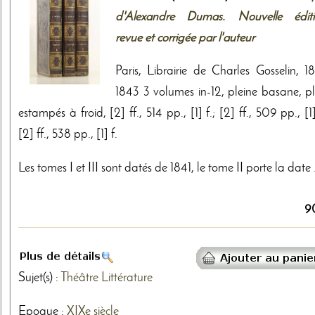
d'Alexandre Dumas. Nouvelle éditi
revue et corrigée par l'auteur
Paris, Librairie de Charles Gosselin, 18
1843 3 volumes in-12, pleine basane, pl
estampés à froid, [2] ff., 514 pp., [1] f.; [2] ff., 509 pp., [1]
[2] ff., 538 pp., [1] f.
Les tomes I et III sont datés de 1841, le tome II porte la date .
9
Sujet(s) :
Théâtre
Littérature
Epoque :
XIXe siècle