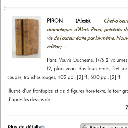
PIRON (Alexis).
Chef-d'oeuv
dramatiques d'Alexis Piron, précédés de
vie de l'auteur écrite par lui-même. Nouv
édition; ...
Paris, Veuve Duchesne, 1775 2 volumes 
12, plein veau, dos lisses ornés, filet sur
coupes, tranches rouges, 402 pp.; [2] ff., 500 pp., [2] ff.
Illustré d'un frontispice et de 6 figures hors-texte, le tout g
d'après les dessins de ...
7