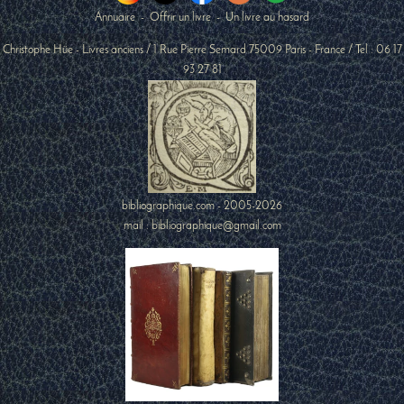
Annuaire
-
Offrir un livre
-
Un livre au hasard
Christophe Hüe - Livres anciens
/
1 Rue Pierre Semard
75009
Paris
-
France
/ Tel :
06 17
93 27 81
bibliographique.com - 2005-2026
mail : bibliographique@gmail.com