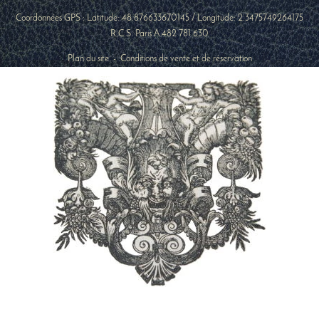
Coordonnées GPS : Latitude:
48.876633670145
/ Longitude:
2.3475749264175
R.C.S. Paris A 482 781 630
Plan du site
-
Conditions de vente et de réservation