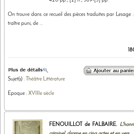
420 pp.; [2] ff., 389-[3] pp.
On trouve dans ce recueil des pièces traduites par Lesage :
traître puni, de ...
18
Sujet(s) :
Théâtre
Littérature
Epoque :
XVIIIe siècle
FENOUILLOT de FALBAIRE.
L'honn
criminel, drame en cinq actes et en vers