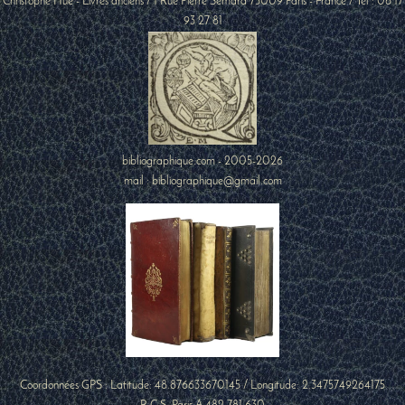
Christophe Hüe - Livres anciens
/
1 Rue Pierre Semard
75009
Paris
-
France
/ Tel :
06 17
93 27 81
bibliographique.com - 2005-2026
mail : bibliographique@gmail.com
Coordonnées GPS : Latitude:
48.876633670145
/ Longitude:
2.3475749264175