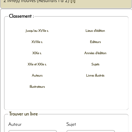
2 livre(s) trouvés (Résultats 1 à 2)
[1]
Classement :
Jusqu'au XVIIe s.
Lieux d'édition
XVIIIe s.
Editeurs
XIXe s.
Années d'édition
XXe et XXIe s.
Sujets
Auteurs
Livres illustrés
Illustrateurs
Trouver un livre
Auteur
Sujet