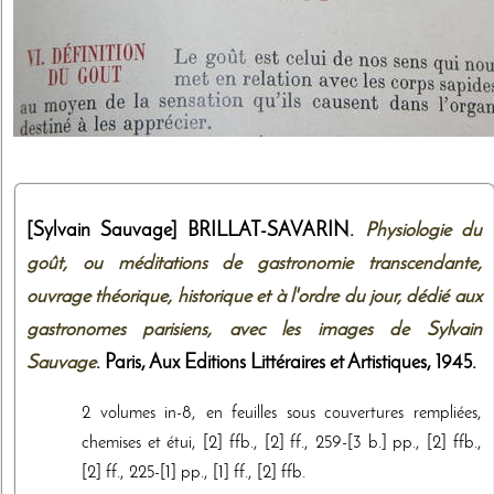
[Sylvain Sauvage]
BRILLAT-SAVARIN.
Physiologie du
goût, ou méditations de gastronomie transcendante,
ouvrage théorique, historique et à l'ordre du jour, dédié aux
gastronomes parisiens, avec les images de Sylvain
Sauvage
. Paris,
Aux Editions Littéraires et Artistiques
,
1945
.
2 volumes in-8, en feuilles sous couvertures rempliées,
chemises et étui, [2] ffb., [2] ff., 259-[3 b.] pp., [2] ffb.,
[2] ff., 225-[1] pp., [1] ff., [2] ffb.