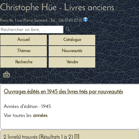
Christophe Hüe - Livres anciens
Paris 9e, 1 rue Pierre Semard
- Tel. :
06 17 93 27 81
Accueil
Catalogue
Thèmes
Nouveautés
Recherche
Vendre
Ouvrages édités en 1945 des livres triés par nouveautés
Années d'édition : 1945.
Voir toutes les
années
.
2 livre(s) trouvés (Résultats 1 à 2)
[1]