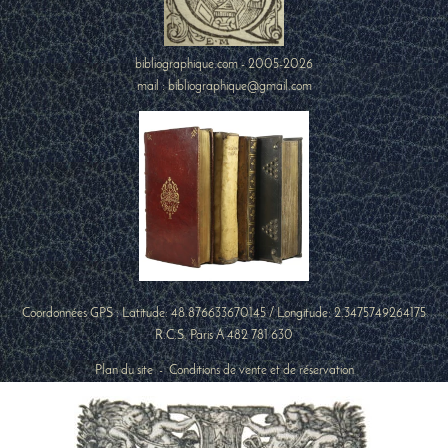
bibliographique.com - 2005-2026
mail : bibliographique@gmail.com
Coordonnées GPS : Latitude:
48.876633670145
/ Longitude:
2.3475749264175
R.C.S. Paris A 482 781 630
Plan du site
-
Conditions de vente et de réservation