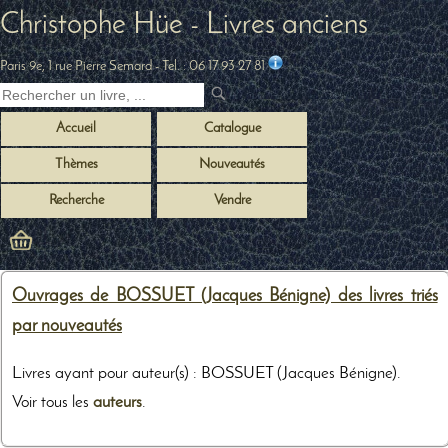
Christophe Hüe - Livres anciens
Paris 9e, 1 rue Pierre Semard
- Tel. :
06 17 93 27 81
Accueil
Catalogue
Thèmes
Nouveautés
Recherche
Vendre
Ouvrages de BOSSUET (Jacques Bénigne) des livres triés
par nouveautés
Livres ayant pour auteur(s) : BOSSUET (Jacques Bénigne).
Voir tous les
auteurs
.