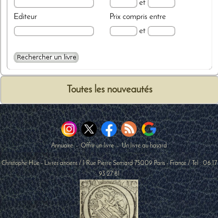
et
Editeur
Prix
compris entre
et
Toutes les nouveautés
Annuaire
-
Offrir un livre
-
Un livre au hasard
Christophe Hüe - Livres anciens
/
1 Rue Pierre Semard
75009
Paris
-
France
/ Tel :
06 17
93 27 81