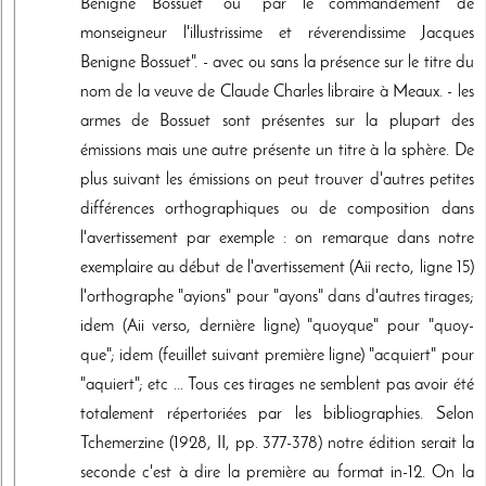
Benigne Bossuet" ou "par le commandement de
monseigneur l'illustrissime et réverendissime Jacques
Benigne Bossuet". - avec ou sans la présence sur le titre du
nom de la veuve de Claude Charles libraire à Meaux. - les
armes de Bossuet sont présentes sur la plupart des
émissions mais une autre présente un titre à la sphère. De
plus suivant les émissions on peut trouver d'autres petites
différences orthographiques ou de composition dans
l'avertissement par exemple : on remarque dans notre
exemplaire au début de l'avertissement (Aii recto, ligne 15)
l'orthographe "ayions" pour "ayons" dans d'autres tirages;
idem (Aii verso, dernière ligne) "quoyque" pour "quoy-
que"; idem (feuillet suivant première ligne) "acquiert" pour
"aquiert"; etc ... Tous ces tirages ne semblent pas avoir été
totalement répertoriées par les bibliographies. Selon
Tchemerzine (1928, II, pp. 377-378) notre édition serait la
seconde c'est à dire la première au format in-12. On la