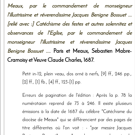
Meaux, par le commandement de monseigneur
l'illustrissime et réverendissime Jacques Benigne Bossuet ...
[relié avec :] Catéchisme des festes et autres solennitez et
observances de l'Eglise, par le commandement de
monseigneur l'illustrissime et réverendissime Jacques
Benigne Bossuet ...
. Paris et Meaux,
Sebastien Mabre-
Cramoisy et Veuve Claude Charles
,
1687
.
Petit in-12, plein veau, dos orné à nerfs, [9] ff., 246 pp.,
[2] ff., [1] fb., [4] ff., 123-[1] pp.
Erreurs de pagination de l'édition : Après la p. 78 la
numérotaion reprend de 73 à 246. Il existe plusieurs
émissions à la date de 1687 du célèbre "Catéchisme du
diocèse de Meaux" qui se différencient par des pages de
titre différentes où l'on voit : - "par messire Jacques