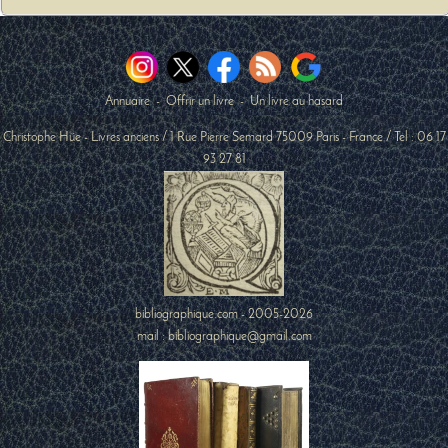
Annuaire
-
Offrir un livre
-
Un livre au hasard
Christophe Hüe - Livres anciens
/
1 Rue Pierre Semard
75009
Paris
-
France
/ Tel :
06 17
93 27 81
bibliographique.com - 2005-2026
mail : bibliographique@gmail.com