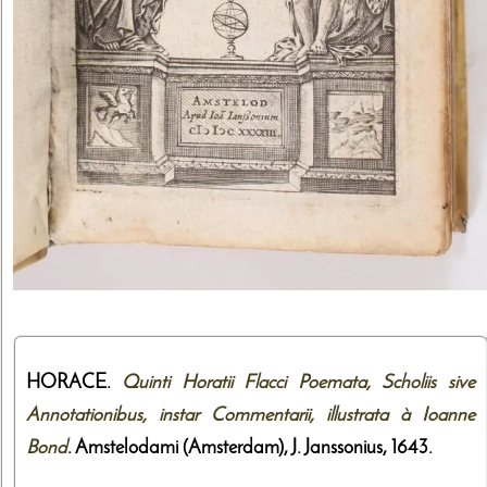
HORACE.
Quinti Horatii Flacci Poemata, Scholiis sive
Annotationibus, instar Commentarii, illustrata à Ioanne
Bond
. Amstelodami (Amsterdam),
J. Janssonius
,
1643
.