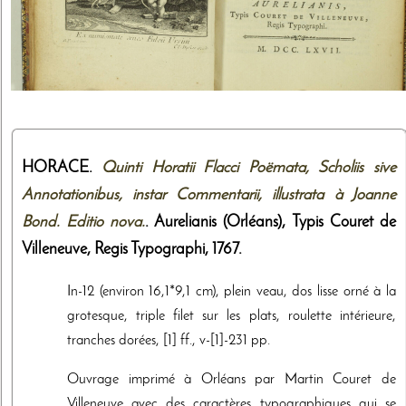
HORACE.
Quinti Horatii Flacci Poëmata, Scholiis sive
Annotationibus, instar Commentarii, illustrata à Joanne
Bond. Editio nova.
. Aurelianis (Orléans),
Typis Couret de
Villeneuve, Regis Typographi
,
1767
.
In-12 (environ 16,1*9,1 cm), plein veau, dos lisse orné à la
grotesque, triple filet sur les plats, roulette intérieure,
tranches dorées, [1] ff., v-[1]-231 pp.
Ouvrage imprimé à Orléans par Martin Couret de
Villeneuve avec des caractères typographiques qui se