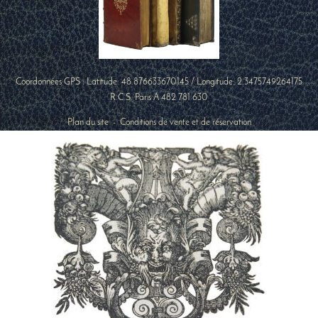
Coordonnées GPS : Latitude:
48.876633670145
/ Longitude:
2.3475749264175
R.C.S. Paris A 482 781 630
Plan du site
-
Conditions de vente et de réservation