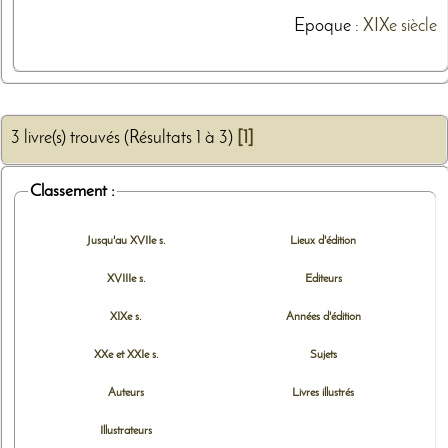
Epoque :
XIXe siècle
3 livre(s) trouvés (Résultats 1 à 3)
[1]
Classement :
Jusqu'au XVIIe s.
Lieux d'édition
XVIIIe s.
Editeurs
XIXe s.
Années d'édition
XXe et XXIe s.
Sujets
Auteurs
Livres illustrés
Illustrateurs