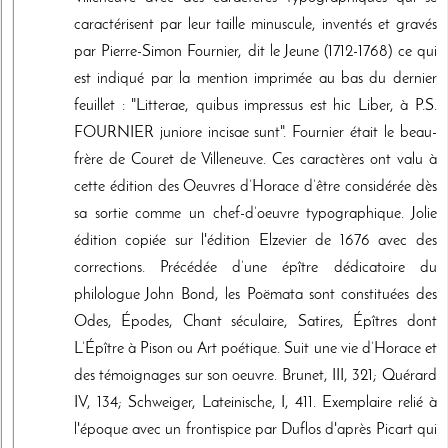
caractérisent par leur taille minuscule, inventés et gravés
par Pierre-Simon Fournier, dit le Jeune (1712-1768) ce qui
est indiqué par la mention imprimée au bas du dernier
feuillet : "Litterae, quibus impressus est hic Liber, à P.S.
FOURNIER juniore incisae sunt". Fournier était le beau-
frère de Couret de Villeneuve. Ces caractères ont valu à
cette édition des Oeuvres d’Horace d’être considérée dès
sa sortie comme un chef-d’oeuvre typographique. Jolie
édition copiée sur l'édition Elzevier de 1676 avec des
corrections. Précédée d’une épître dédicatoire du
philologue John Bond, les Poëmata sont constituées des
Odes, Épodes, Chant séculaire, Satires, Épîtres dont
L’Épître à Pison ou Art poétique. Suit une vie d’Horace et
des témoignages sur son oeuvre. Brunet, III, 321; Quérard
IV, 134; Schweiger, Lateinische, I, 411. Exemplaire relié à
l'époque avec un frontispice par Duflos d'après Picart qui