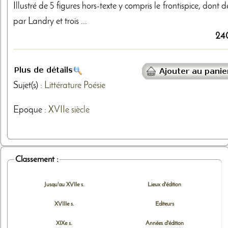
Illustré de 5 figures hors-texte y compris le frontispice, dont 
par Landry et trois ...
24
Sujet(s) :
Littérature
Poésie
Epoque :
XVIIe siècle
Classement :
Jusqu'au XVIIe s.
Lieux d'édition
XVIIIe s.
Editeurs
XIXe s.
Années d'édition