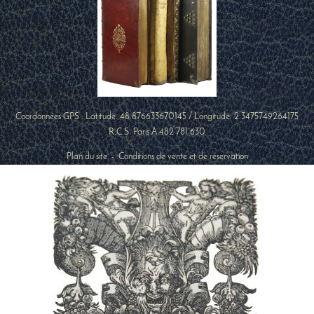
Coordonnées GPS : Latitude:
48.876633670145
/ Longitude:
2.3475749264175
R.C.S. Paris A 482 781 630
Plan du site
-
Conditions de vente et de réservation