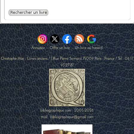
Annuaire
-
Offrir un livre
-
Un livre au hasard
Christophe Hüe - Livres anciens
/
1 Rue Pierre Semard
75009
Paris
-
France
/ Tel :
06 17
93 27 81
bibliographique.com - 2005-2026
mail : bibliographique@gmail.com