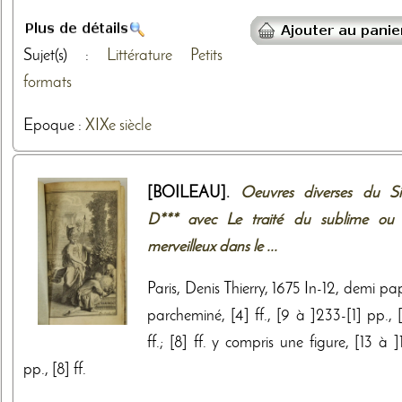
Sujet(s) :
Littérature
Petits
formats
Epoque :
XIXe siècle
[BOILEAU].
Oeuvres diverses du Si
D*** avec Le traité du sublime ou
merveilleux dans le ...
Paris, Denis Thierry, 1675 In-12, demi pa
parcheminé, [4] ff., [9 à ]233-[1] pp., 
ff.; [8] ff. y compris une figure, [13 à 
pp., [8] ff.