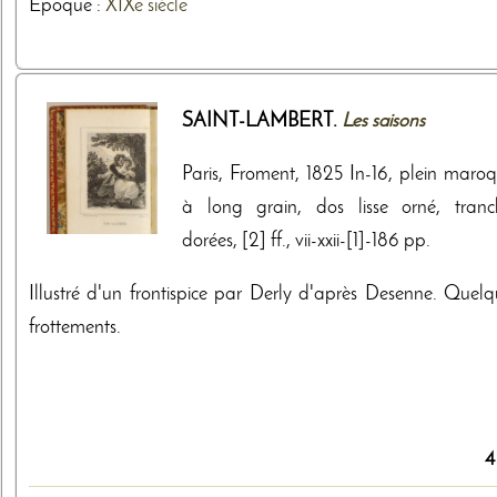
Epoque :
XIXe siècle
SAINT-LAMBERT.
Les saisons
Paris, Froment, 1825 In-16, plein maroq
à long grain, dos lisse orné, tranc
dorées, [2] ff., vii-xxii-[1]-186 pp.
Illustré d'un frontispice par Derly d'après Desenne. Quelq
frottements.
4