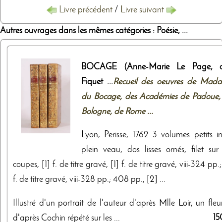
Livre précédent
/
Livre suivant
Autres ouvrages dans les mêmes catégories : Poésie, ...
BOCAGE (Anne-Marie Le Page, d
Fiquet ...
Recueil des oeuvres de Mad
du Bocage, des Académies de Padoue,
Bologne, de Rome ...
Lyon, Perisse, 1762 3 volumes petits in
plein veau, dos lisses ornés, filet sur 
coupes, [1] f. de titre gravé, [1] f. de titre gravé, viii-324 pp.;
f. de titre gravé, viii-328 pp.; 408 pp., [2] ...
Illustré d'un portrait de l'auteur d'après Mlle Loir, un fle
15
d'après Cochin répété sur les ...