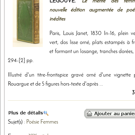
LEGOUVE.
Le mérite des femm
nouvelle édition augmentée de poés
inédites
Paris, Louis Janet, 1830 In-16, plein v
vert, dos lisse orné, plats estampés à f
et formant un losange, tranches dorées, 
294-[2] pp.
Illustré d'un titre-frontispice gravé orné d'une vignette 
Rouargue et de 5 figures hors-texte d'après ...
3
Sujet(s) :
Poésie
Femmes