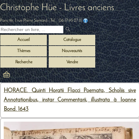
Christophe Hüe - Livres anciens
Paris 9e, 1 rue Pierre Semard
- Tel. :
06 17 93 27 81
Accueil
Catalogue
Thèmes
Nouveautés
Recherche
Vendre
HORACE. Quinti Horatii Flacci Poemata, Scholiis sive
Annotationibus, instar Commentarii, illustrata à Ioanne
Bond. 1643