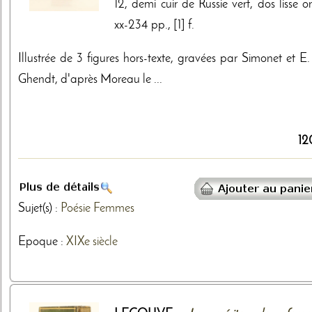
12, demi cuir de Russie vert, dos lisse o
xx-234 pp., [1] f.
Illustrée de 3 figures hors-texte, gravées par Simonet et E.
Ghendt, d'après Moreau le ...
12
Sujet(s) :
Poésie
Femmes
Epoque :
XIXe siècle