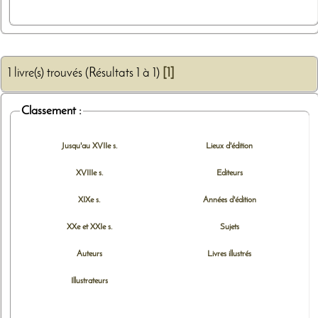
1 livre(s) trouvés (Résultats 1 à 1)
[1]
Classement :
Jusqu'au XVIIe s.
Lieux d'édition
XVIIIe s.
Editeurs
XIXe s.
Années d'édition
XXe et XXIe s.
Sujets
Auteurs
Livres illustrés
Illustrateurs