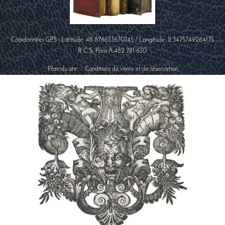
Coordonnées GPS : Latitude:
48.876633670145
/ Longitude:
2.3475749264175
R.C.S. Paris A 482 781 630
Plan du site
-
Conditions de vente et de réservation