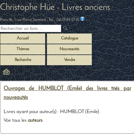
Christophe Hüe - Livres anciens
Paris 9e, 1 rue Pierre Semard
- Tel. :
06 17 93 27 81
Accueil
Catalogue
Thèmes
Nouveautés
Recherche
Vendre
Ouvrages de HUMBLOT (Emile) des livres triés par
nouveautés
Livres ayant pour auteur(s) : HUMBLOT (Emile).
Voir tous les
auteurs
.