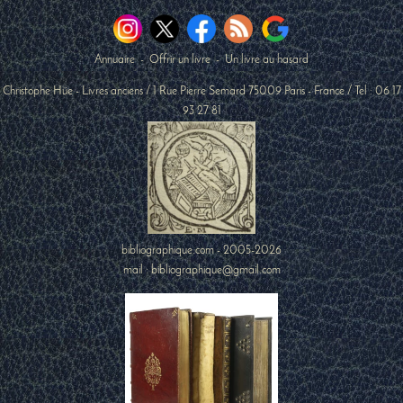
Annuaire
-
Offrir un livre
-
Un livre au hasard
Christophe Hüe - Livres anciens
/
1 Rue Pierre Semard
75009
Paris
-
France
/ Tel :
06 17
93 27 81
bibliographique.com - 2005-2026
mail : bibliographique@gmail.com