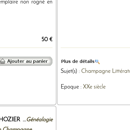
emplaire non rogné en
50 €
Sujet(s) :
Champagne
Littérat
Epoque :
XXe siècle
'HOZIER ...
Généalogie
 en Champagne