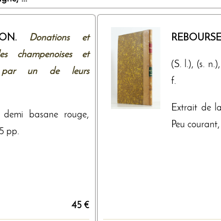
ARON.
Donations et
REBOURSE
lles champenoises et
(S. l.), (s. 
6, par un de leurs
f.
Extrait de l
8, demi basane rouge,
Peu courant, 
75 pp.
45 €