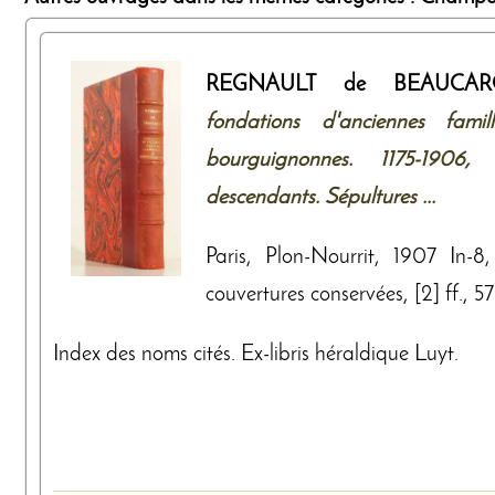
REGNAULT de BEAUC
fondations d'anciennes fami
bourguignonnes. 1175-190
descendants. Sépultures ...
Paris, Plon-Nourrit, 1907 In-
couvertures conservées, [2] ff., 5
Index des noms cités. Ex-libris héraldique Luyt.