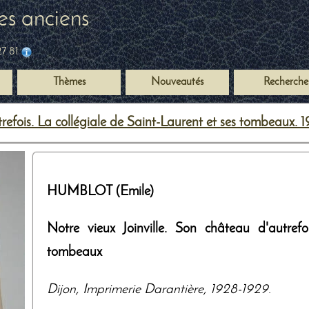
es anciens
27 81
Thèmes
Nouveautés
Recherche
efois. La collégiale de Saint-Laurent et ses tombeaux. 
HUMBLOT (Emile)
Notre vieux Joinville. Son château d'autrefo
tombeaux
Dijon
,
Imprimerie Darantière
,
1928-1929
.