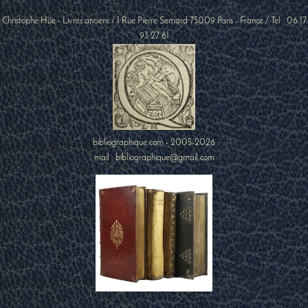
Christophe Hüe - Livres anciens
/
1 Rue Pierre Semard
75009
Paris
-
France
/ Tel :
06 17
93 27 81
bibliographique.com - 2005-2026
mail : bibliographique@gmail.com