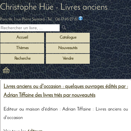
Christophe Hüe - Livres anciens
Paris 9e, 1 rue Pierre Semard
- Tel. :
06 17 93 27 81
Accueil
Catalogue
Thèmes
Nouveautés
Recherche
Vendre
Livres anciens ou d'occasion : quelques ouvrages édités par :
Adrian Tiffaine des livres triés par nouveautés
Editeur ou maison d'édition : Adrian Tiffaine :
Livres anciens ou
d'occasion