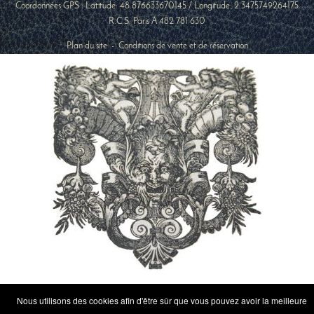
Coordonnées GPS : Latitude:
48.876633670145
/ Longitude:
2.3475749264175
R.C.S. Paris A 482 781 630
Plan du site
-
Conditions de vente et de réservation
Nous utilisons des cookies afin d'être sûr que vous pouvez avoir la meilleure