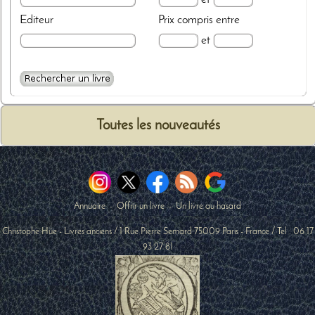
Editeur
Prix
compris entre
et
Toutes les nouveautés
Annuaire
-
Offrir un livre
-
Un livre au hasard
Christophe Hüe - Livres anciens
/
1 Rue Pierre Semard
75009
Paris
-
France
/ Tel :
06 17
93 27 81