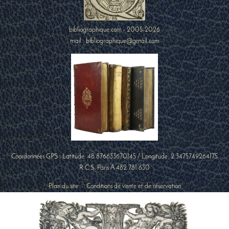
bibliographique.com - 2005-2026
mail : bibliographique@gmail.com
Coordonnées GPS : Latitude:
48.876633670145
/ Longitude:
2.3475749264175
R.C.S. Paris A 482 781 630
Plan du site
-
Conditions de vente et de réservation