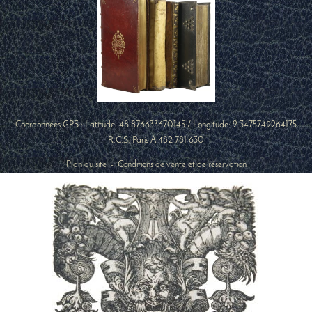
Coordonnées GPS : Latitude:
48.876633670145
/ Longitude:
2.3475749264175
R.C.S. Paris A 482 781 630
Plan du site
-
Conditions de vente et de réservation