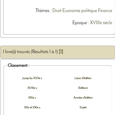
Thèmes
:
Droit
Economie politique
Finance
Epoque :
XVIIIe siècle
1 livre(s) trouvés (Résultats 1 à 1)
[1]
Classement :
Jusqu'au XVIIe s.
Lieux d'édition
XVIIIe s.
Editeurs
XIXe s.
Années d'édition
XXe et XXIe s.
Sujets