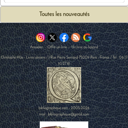
Toutes les nouveautés
Annuaire
-
Offrir un livre
-
Un livre au hasard
Christophe Hüe - Livres anciens
/
1 Rue Pierre Semard
75009
Paris
-
France
/ Tel :
06 17
93 27 81
bibliographique.com - 2005-2026
mail : bibliographique@gmail.com