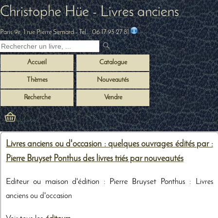
Christophe Hüe - Livres anciens
Paris 9e, 1 rue Pierre Semard
- Tel. :
06 17 93 27 81
Accueil
Catalogue
Thèmes
Nouveautés
Recherche
Vendre
Livres anciens ou d'occasion : quelques ouvrages édités par :
Pierre Bruyset Ponthus des livres triés par nouveautés
Editeur ou maison d'édition : Pierre Bruyset Ponthus :
Livres
anciens ou d'occasion