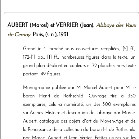
AUBERT (Marcel) et VERRIER (Jean).
Abbaye des Vaux
de Cernay
. Paris,
(s. n.)
,
1931
.
Grand in-4, broché sous couvertures rempliées, [5] ff.,
172-[1] pp., [1] ff., nombreuses figures dans le texte, un
grand plan dépliant en couleurs et 72 planches hors-texte
portant 149 figures.
Monographie publiée par M. Marcel Aubert pour M. le
baron Henri de Rothschild. Ouvrage tiré à 350
exemplaires, celui-ci numéroté, un des 300 exemplaires
sur Arches. Histoire et description de l'abbaye par Marcel
Aubert; catalogue des objets d'art du Moyen-Age et de
la Renaissance de la collection du baron H. de Rothschild
par Marcel Aubert et Jean Verrier. Petites usures sur les