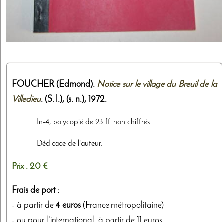
FOUCHER (Edmond).
Notice sur le village du Breuil de la
Villedieu
. (S. l.),
(s. n.)
,
1972
.
In-4, polycopié de 23 ff. non chiffrés
Dédicace de l'auteur.
Prix :
20 €
Frais de port :
- à partir de
4 euros
(France métropolitaine)
- ou pour l'international, à partir de 11 euros.