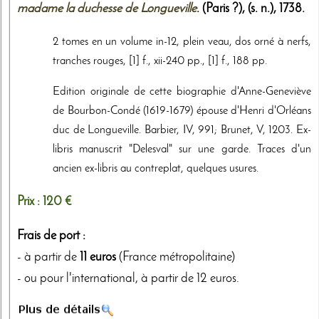
madame la duchesse de Longueville
. (Paris ?),
(s. n.)
,
1738
.
2 tomes en un volume in-12, plein veau, dos orné à nerfs,
tranches rouges, [1] f., xii-240 pp., [1] f., 188 pp.
Edition originale de cette biographie d'Anne-Geneviève
de Bourbon-Condé (1619-1679) épouse d'Henri d'Orléans
duc de Longueville. Barbier, IV, 991; Brunet, V, 1203. Ex-
libris manuscrit "Delesval" sur une garde. Traces d'un
ancien ex-libris au contreplat, quelques usures.
Prix :
120 €
Frais de port :
- à partir de
11 euros
(France métropolitaine)
- ou pour l'international, à partir de 12 euros.