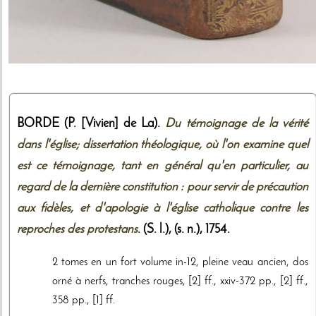
BORDE (P. [Vivien] de La).
Du témoignage de la vérité
dans l'église; dissertation théologique, où l'on examine quel
est ce témoignage, tant en général qu'en particulier, au
regard de la dernière constitution : pour servir de précaution
aux fidèles, et d'apologie à l'église catholique contre les
reproches des protestans
. (S. l.),
(s. n.)
,
1754
.
2 tomes en un fort volume in-12, pleine veau ancien, dos
orné à nerfs, tranches rouges, [2] ff., xxiv-372 pp., [2] ff.,
358 pp., [1] ff.