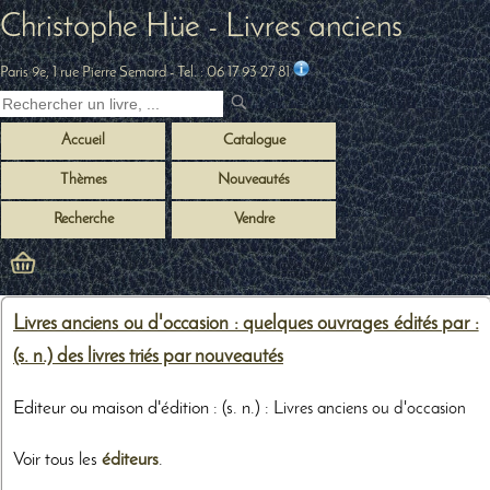
Christophe Hüe - Livres anciens
Paris 9e, 1 rue Pierre Semard
- Tel. :
06 17 93 27 81
Accueil
Catalogue
Thèmes
Nouveautés
Recherche
Vendre
Livres anciens ou d'occasion : quelques ouvrages édités par :
(s. n.) des livres triés par nouveautés
Editeur ou maison d'édition : (s. n.) :
Livres anciens ou d'occasion
Voir tous les
éditeurs
.