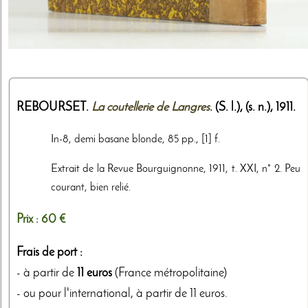
REBOURSET.
La coutellerie de Langres
. (S. l.),
(s. n.)
,
1911
.
In-8, demi basane blonde, 85 pp., [1] f.
Extrait de la Revue Bourguignonne, 1911, t. XXI, n° 2. Peu
courant, bien relié.
Prix :
60 €
Frais de port :
- à partir de
11 euros
(France métropolitaine)
- ou pour l'international, à partir de 11 euros.