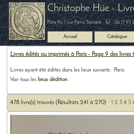
Christophe Hüe - Livr
Paris 9e, 1 rue Pierre Semard
- Tel. :
06 17 93 
Accueil
Catalogue
Livres édités ou imprimés à Paris - Page 9 des livres
Livres ayant été édités dans les lieux suivants : Paris.
Voir tous les
lieux dédition
.
478 livre(s) trouvés (Résultats 241 à 270)
1
2
3
4
5