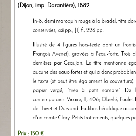
(Dijon, imp. Darantière)
,
1882
.
In-8, demi maroquin rouge à la bradel, tête doré
conservées, xxii pp., [1] f., 226 pp.
Illustré de 4 figures hors-texte dont un fro
François Avenet), gravées à l'eau-forte. Trois
dernières par Geaujan. Le titre mentionne é
aucune des eaux-fortes et qui a donc probableme
le texte (et peut-être également la couverture)
papier vergé, "tirée à petit nombre". De l
contemporains. Vicaire, II, 406; Oberlé, Poulet-M
de Thivet et Durvand. Ex-libris héraldique a
d'un comte Clary. Petits frottements, quelques pet
Prix :
150 €