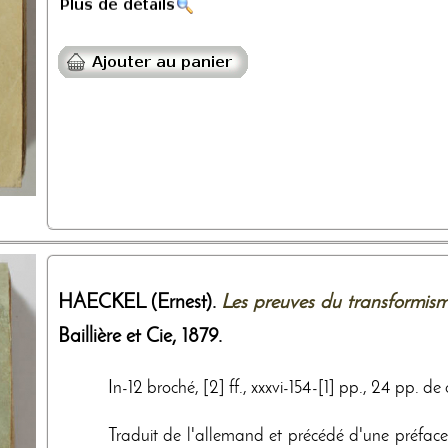
HAECKEL (Ernest).
Les preuves du transformis
Baillière et Cie
,
1879
.
In-12 broché, [2] ff., xxxvi-154-[1] pp., 24 pp. d
Traduit de l'allemand et précédé d'une préface 