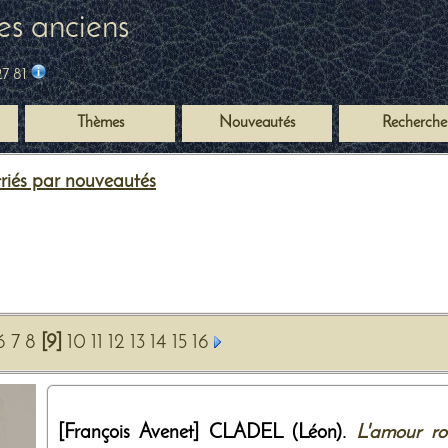
es anciens
27 81
Thèmes
Nouveautés
Recherche
 triés par nouveautés
6
7
8
[9]
10
11
12
13
14
15
16
[François Avenet]
CLADEL (Léon).
L'amour r