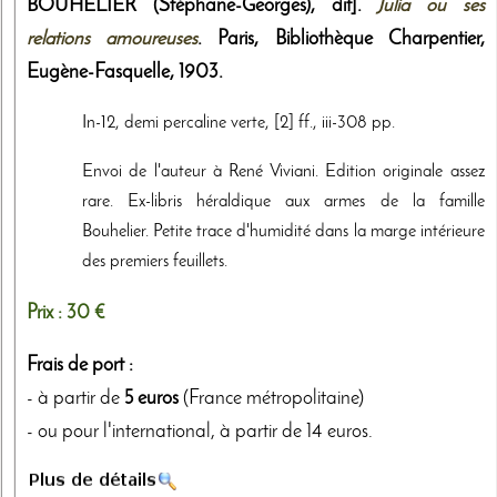
BOUHELIER (Stéphane-Georges), dit].
Julia ou ses
relations amoureuses
. Paris,
Bibliothèque Charpentier,
Eugène-Fasquelle
,
1903
.
In-12, demi percaline verte, [2] ff., iii-308 pp.
Envoi de l'auteur à René Viviani. Edition originale assez
rare. Ex-libris héraldique aux armes de la famille
Bouhelier. Petite trace d'humidité dans la marge intérieure
des premiers feuillets.
Prix :
30 €
Frais de port :
- à partir de
5 euros
(France métropolitaine)
- ou pour l'international, à partir de 14 euros.