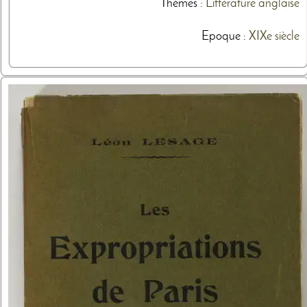
Thèmes
:
Littérature anglaise
Epoque :
XIXe siècle