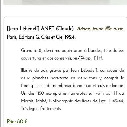
[Jean Lébédeff]
ANET (Claude).
Ariane, jeune fille russe
.
Paris,
Editions G. Crès et Cie
,
1924
.
Grand in-8, demi maroquin brun à bandes, tête dorée,
couvertures et dos conservés, xiii-174 pp., [1] ff.
Illustré de bois gravés par Jean Lébédeff, composés de
deux planches hors-texte en deux tons y compris le
frontispice et de nombreux bandeaux et culs-de-lampe.
Un des 1150 exemplaires numérotés sur vélin pur fil du
Marais. Mahé, Bibliographie des livres de luxe, I, 43-44.
Très légers frottements.
Prix :
80 €