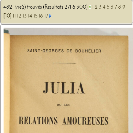
482 livre(s) trouvés (Résultats 271 à 300)
1
2
3
4
5
6
7
8
9
[10]
11
12
13
14
15
16
17