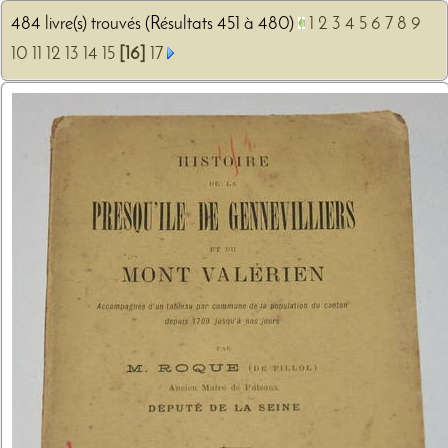
484 livre(s) trouvés (Résultats 451 à 480)
1
2
3
4
5
6
7
8
9
10
11
12
13
14
15
[16]
17