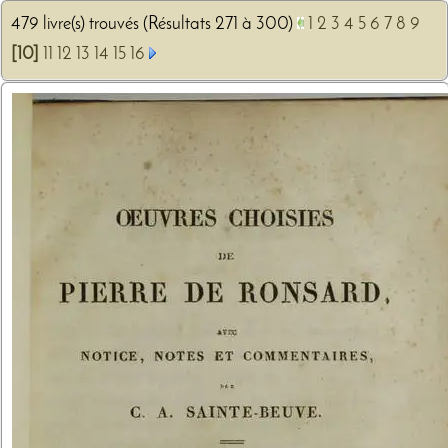
479 livre(s) trouvés (Résultats 271 à 300)
1
2
3
4
5
6
7
8
9
[10]
11
12
13
14
15
16