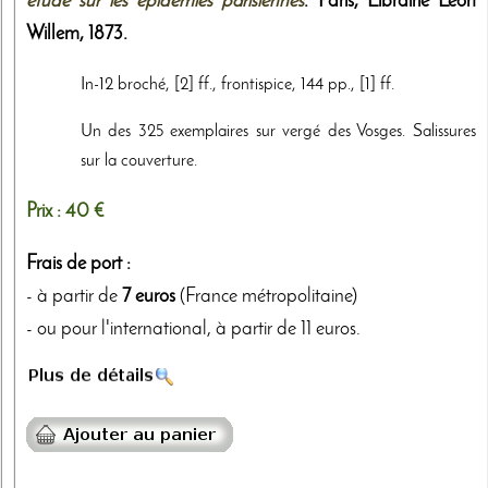
étude sur les épidémies parisiennes
. Paris,
Librairie Léon
Willem
,
1873
.
In-12 broché, [2] ff., frontispice, 144 pp., [1] ff.
Un des 325 exemplaires sur vergé des Vosges. Salissures
sur la couverture.
Prix :
40 €
Frais de port :
- à partir de
7 euros
(France métropolitaine)
- ou pour l'international, à partir de 11 euros.