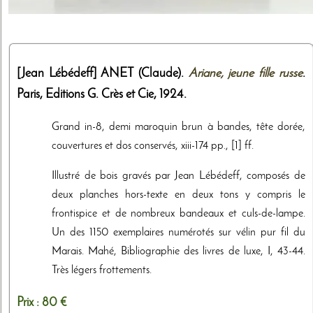
[Jean Lébédeff]
ANET (Claude).
Ariane, jeune fille russe
.
Paris,
Editions G. Crès et Cie
,
1924
.
Grand in-8, demi maroquin brun à bandes, tête dorée,
couvertures et dos conservés, xiii-174 pp., [1] ff.
Illustré de bois gravés par Jean Lébédeff, composés de
deux planches hors-texte en deux tons y compris le
frontispice et de nombreux bandeaux et culs-de-lampe.
Un des 1150 exemplaires numérotés sur vélin pur fil du
Marais. Mahé, Bibliographie des livres de luxe, I, 43-44.
Très légers frottements.
Prix :
80 €