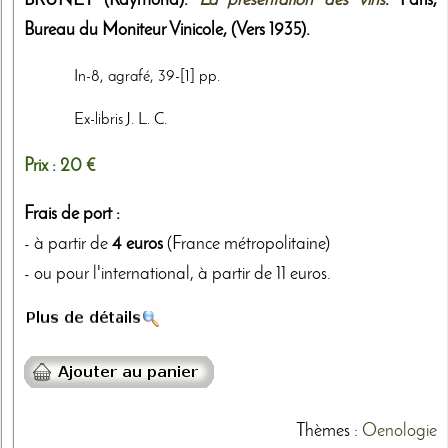
BRUNET (Raymond).
La présentation des vins
. Paris,
Bureau du Moniteur Vinicole
,
(Vers 1935)
.
In-8, agrafé, 39-[1] pp.
Ex-libris J. L. C.
Prix :
20 €
Frais de port :
- à partir de
4 euros
(France métropolitaine)
- ou pour l'international, à partir de 11 euros.
Thèmes
:
Oenologie