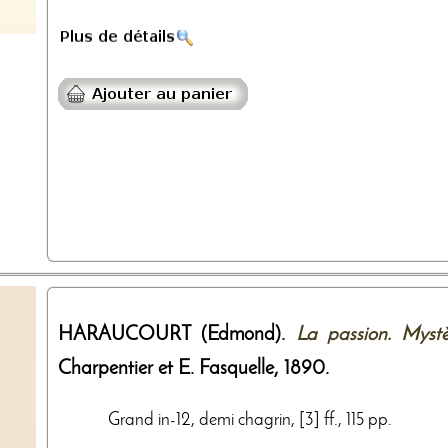
HARAUCOURT (Edmond).
La passion. Mystè
Charpentier et E. Fasquelle
,
1890
.
Grand in-12, demi chagrin, [3] ff., 115 pp.