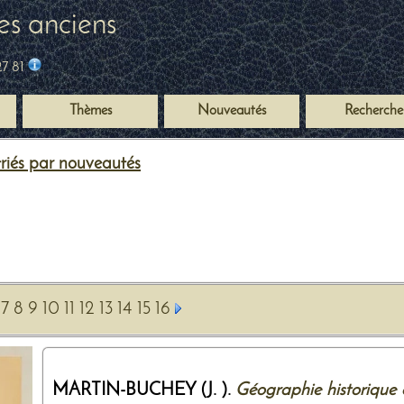
es anciens
27 81
Thèmes
Nouveautés
Recherche
 triés par nouveautés
7
8
9
10
11
12
13
14
15
16
MARTIN-BUCHEY (J. ).
Géographie historique