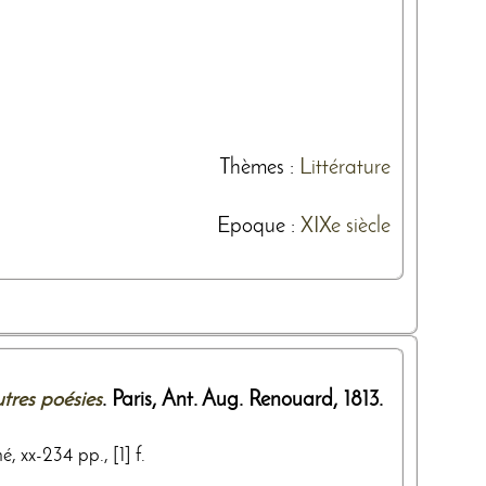
Thèmes
:
Littérature
Epoque :
XIXe siècle
tres poésies
. Paris,
Ant. Aug. Renouard
,
1813
.
é, xx-234 pp., [1] f.