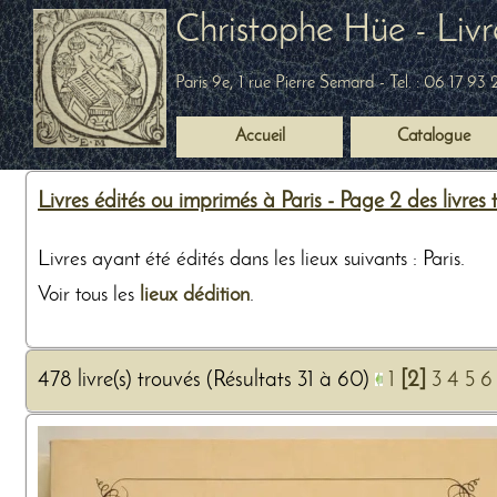
Christophe Hüe - Livr
Paris 9e, 1 rue Pierre Semard
- Tel. :
06 17 93 
Accueil
Catalogue
Livres édités ou imprimés à Paris - Page 2 des livres
Livres ayant été édités dans les lieux suivants : Paris.
Voir tous les
lieux dédition
.
478 livre(s) trouvés (Résultats 31 à 60)
1
[2]
3
4
5
6