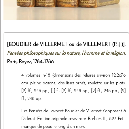
[BOUDIER de VILLERMET ou de VILLEMERT (P.-J.)].
Pensées philosophiques sur la nature, l'homme et la religion
.
Paris,
Royez
,
1784-1786
.
4 volumes in-18 (dimensions des reliures environ 12.2x7.6
cm), pleine basane, dos lisses ornés, roulette sur les plats,
[2] ff., 246 pp., [1] f.; [2] ff., 248 pp.; [2] ff., 248 pp.; [2]
ff., 248 pp.
Les Pensées de l'avocat Boudier de Villermet s'opposent à
Diderot. Edition originale assez rare. Barbier, III, 827. Petit
manque de peau le long d'un mors.