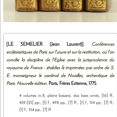
[LE SEMELIER (Jean Laurent)].
Conférences
ecclésiastiques de Paris sur l'usure et sur la restitution, où l'on
concilie la discipline de l'Eglise avec la jurisprudence du
royaume de France : établies & imprimées par ordre de S.
E. monseigneur le cardinal de Noailles, archevêque de
Paris. Nouvelle édition
. Paris,
Frères Estienne
,
1775
.
4 volumes in-8, pleine basane, dos lisses ornés, [16] ff.,
459-[25] pp.; [1] f., 498 pp., [7] ff.; [1] f., 514 pp., [7] ff.;
[1] f., 554 pp., [7] ff.