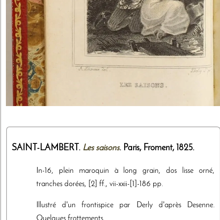
SAINT-LAMBERT.
Les saisons
. Paris,
Froment
,
1825
.
In-16, plein maroquin à long grain, dos lisse orné,
tranches dorées, [2] ff., vii-xxii-[1]-186 pp.
Illustré d'un frontispice par Derly d'après Desenne.
Quelques frottements.