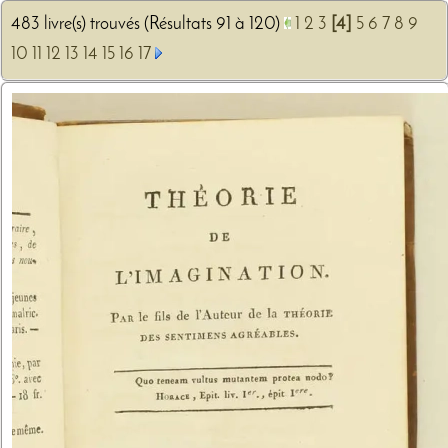
483 livre(s) trouvés (Résultats 91 à 120)
1
2
3
[4]
5
6
7
8
9
10
11
12
13
14
15
16
17