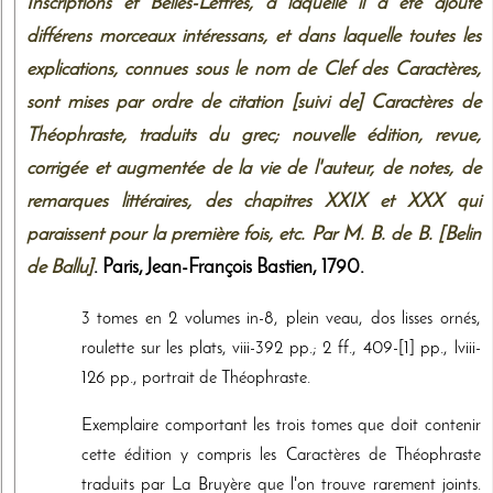
Inscriptions et Belles-Lettres, à laquelle il a été ajouté
différens morceaux intéressans, et dans laquelle toutes les
explications, connues sous le nom de Clef des Caractères,
sont mises par ordre de citation [suivi de] Caractères de
Théophraste, traduits du grec; nouvelle édition, revue,
corrigée et augmentée de la vie de l'auteur, de notes, de
remarques littéraires, des chapitres XXIX et XXX qui
paraissent pour la première fois, etc. Par M. B. de B. [Belin
de Ballu]
. Paris,
Jean-François Bastien
,
1790
.
3 tomes en 2 volumes in-8, plein veau, dos lisses ornés,
roulette sur les plats, viii-392 pp.; 2 ff., 409-[1] pp., lviii-
126 pp., portrait de Théophraste.
Exemplaire comportant les trois tomes que doit contenir
cette édition y compris les Caractères de Théophraste
traduits par La Bruyère que l'on trouve rarement joints.