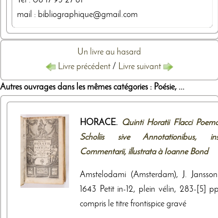
Tel :
06 17 93 27 81
mail : bibliographique@gmail.com
Un livre au hasard
Livre précédent
/
Livre suivant
Autres ouvrages dans les mêmes catégories : Poésie, ...
HORACE.
Quinti Horatii Flacci Poema
Scholiis sive Annotationibus, ins
Commentarii, illustrata à Ioanne Bond
Amstelodami (Amsterdam), J. Janssoni
1643 Petit in-12, plein vélin, 283-[5] p
compris le titre frontispice gravé