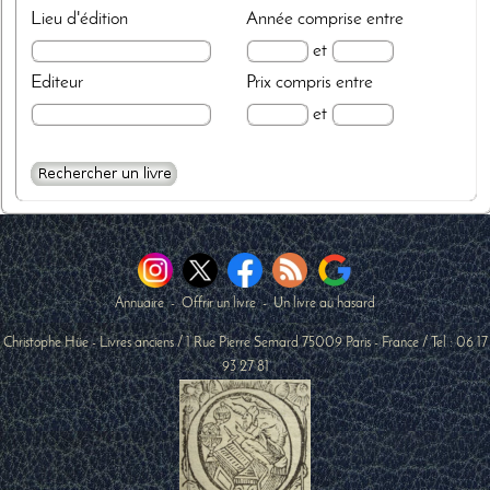
Lieu d'édition
Année
comprise entre
et
Editeur
Prix
compris entre
et
Annuaire
-
Offrir un livre
-
Un livre au hasard
Christophe Hüe - Livres anciens
/
1 Rue Pierre Semard
75009
Paris
-
France
/ Tel :
06 17
93 27 81