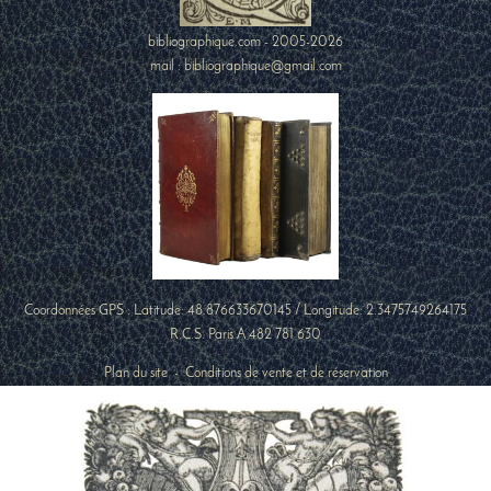
bibliographique.com - 2005-2026
mail : bibliographique@gmail.com
Coordonnées GPS : Latitude:
48.876633670145
/ Longitude:
2.3475749264175
R.C.S. Paris A 482 781 630
Plan du site
-
Conditions de vente et de réservation