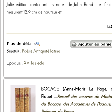
Jolie édition contenant les notes de John Bond. Les feuill
mesurent 12.9 cm de hauteur et ...
14
Sujet(s) :
Poésie
Antiquité latine
Epoque :
XVIIe siècle
BOCAGE (Anne-Marie Le Page, d
Fiquet ...
Recueil des oeuvres de Mad
du Bocage, des Académies de Padoue,
Bologne, de Rome ...