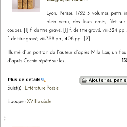
Lyon, Perisse, 1762 3 volumes petits in
plein veau, dos lisses ornés, filet sur 
coupes, [1] f. de titre gravé, [1] f. de titre gravé, viii-324 pp.;
f. de titre gravé, viii-328 pp.; 408 pp., [2] ...
Illustré d'un portrait de l'auteur d'après Mlle Loir, un fle
15
d'après Cochin répété sur les ...
Sujet(s) :
Littérature
Poésie
Epoque :
XVIIIe siècle