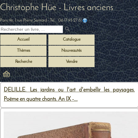
Christophe Hüe - Livres anciens
Paris 9e, 1 rue Pierre Semard
- Tel. :
06 17 93 27 81
Accueil
Catalogue
Thèmes
Nouveautés
Recherche
Vendre
DELILLE. Les jardins ou l'art d'embellir les paysages.
Poëme en quatre chants. An IX -...