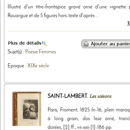
Illustré d'un titre-frontispice gravé orné d'une vignette 
Rouargue et de 5 figures hors-texte d'après ...
3
Sujet(s) :
Poésie
Femmes
Epoque :
XIXe siècle
SAINT-LAMBERT.
Les saisons
Paris, Froment, 1825 In-16, plein maroq
à long grain, dos lisse orné, tranc
dorées, [2] ff., vii-xxii-[1]-186 pp.