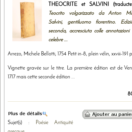
THEOCRITE et SALVINI (traducteu
Teocrito volgarizzato da Anton Ma
Salvini, gentiluomo fiorentino. Edizi
seconda, accresciuta colle annotazioni 
celebre ...
Arrezo, Michele Bellotti, 1754 Petit in-8, plein vélin, xxviii-191 
Vignette gravée sur le titre. La première édition est de Ven
1717 mais cette seconde édition ...
8
Sujet(s) :
Poésie
Antiquité
grecque