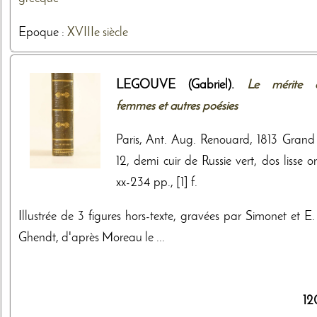
Epoque :
XVIIIe siècle
LEGOUVE (Gabriel).
Le mérite 
femmes et autres poésies
Paris, Ant. Aug. Renouard, 1813 Grand 
12, demi cuir de Russie vert, dos lisse o
xx-234 pp., [1] f.
Illustrée de 3 figures hors-texte, gravées par Simonet et E.
Ghendt, d'après Moreau le ...
12