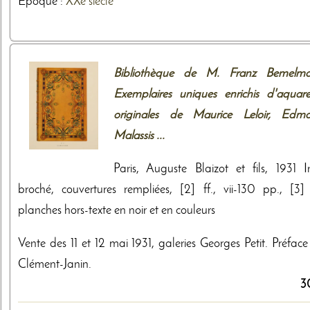
Epoque :
XXe siècle
Bibliothèque de M. Franz Bemelma
Exemplaires uniques enrichis d'aquarel
originales de Maurice Leloir, Edm
Malassis ...
Paris, Auguste Blaizot et fils, 1931 I
broché, couvertures rempliées, [2] ff., vii-130 pp., [3] f
planches hors-texte en noir et en couleurs
Vente des 11 et 12 mai 1931, galeries Georges Petit. Préface
Clément-Janin.
3