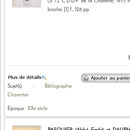
(S. l.), C.D.D.P. de la Charente, 1973 I
broché, [1] f., 126 pp.
Sujet(s) :
Bibliographie
Charentes
Epoque :
XXe siècle