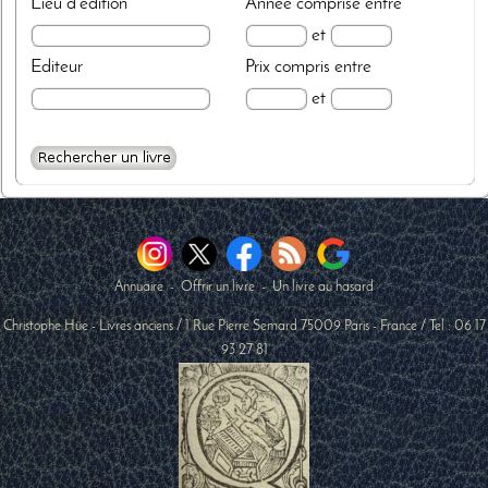
Lieu d'édition
Année
comprise entre
et
Editeur
Prix
compris entre
et
Annuaire
-
Offrir un livre
-
Un livre au hasard
Christophe Hüe - Livres anciens
/
1 Rue Pierre Semard
75009
Paris
-
France
/ Tel :
06 17
93 27 81