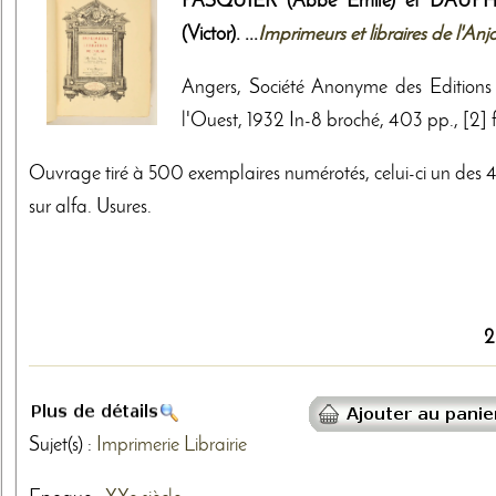
PASQUIER (Abbé Emile) et DAUP
(Victor). ...
Imprimeurs et libraires de l'Anj
Angers, Société Anonyme des Editions
l'Ouest, 1932 In-8 broché, 403 pp., [2] f
Ouvrage tiré à 500 exemplaires numérotés, celui-ci un des 
sur alfa. Usures.
2
Sujet(s) :
Imprimerie
Librairie