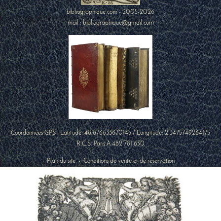
bibliographique.com - 2005-2026
mail : bibliographique@gmail.com
Coordonnées GPS : Latitude:
48.876633670145
/ Longitude:
2.3475749264175
R.C.S. Paris A 482 781 630
Plan du site
-
Conditions de vente et de réservation