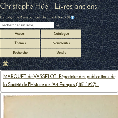
Christophe Hüe - Livres anciens
Paris 9e, 1 rue Pierre Semard
- Tel. :
06 17 93 27 81
Accueil
Catalogue
Thèmes
Nouveautés
Recherche
Vendre
MARQUET de VASSELOT. Répertoire des publications de
la Société de l'Histoire de l'Art Français (1851-1927)...