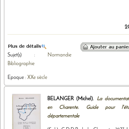
2
Sujet(s) :
Normandie
Bibliographie
Epoque :
XXe siècle
BELANGER (Michel).
La documentat
en Charente. Guide pour l'ét
départementale