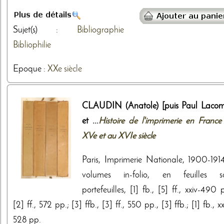
Sujet(s) :
Bibliographie
Bibliophilie
Epoque :
XXe siècle
CLAUDIN (Anatole) [puis Paul Laco
et ...
Histoire de l'imprimerie en France
XVe et au XVIe siècle
Paris, Imprimerie Nationale, 1900-191
volumes in-folio, en feuilles s
portefeuilles, [1] fb., [5] ff., xxiv-490 
[2] ff., 572 pp.; [3] ffb., [3] ff., 550 pp., [3] ffb.; [1] fb., xx
528 pp.