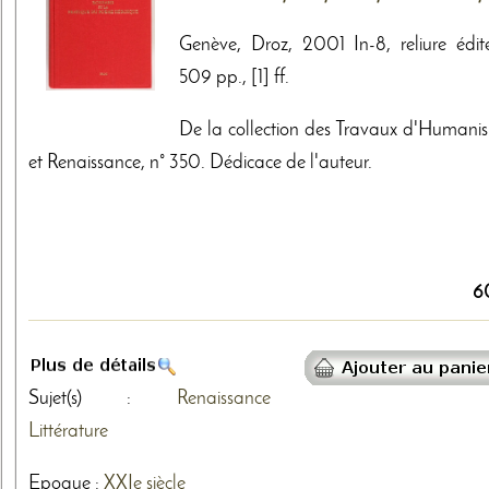
Genève, Droz, 2001 In-8, reliure édite
509 pp., [1] ff.
De la collection des Travaux d'Humani
et Renaissance, n° 350. Dédicace de l'auteur.
6
Sujet(s) :
Renaissance
Littérature
Epoque :
XXIe siècle