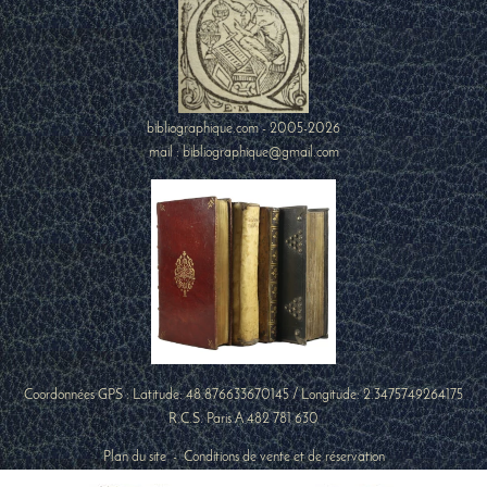
bibliographique.com - 2005-2026
mail : bibliographique@gmail.com
Coordonnées GPS : Latitude:
48.876633670145
/ Longitude:
2.3475749264175
R.C.S. Paris A 482 781 630
Plan du site
-
Conditions de vente et de réservation