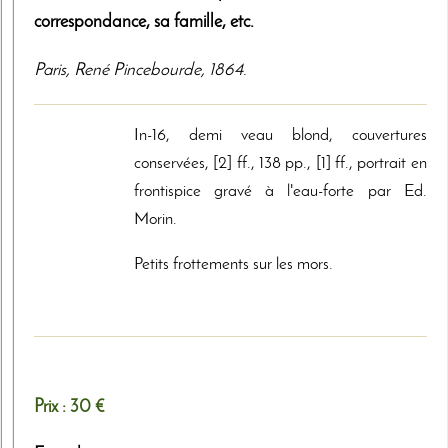
correspondance, sa famille, etc.
Paris
,
René Pincebourde
,
1864
.
In-16, demi veau blond, couvertures
conservées, [2] ff., 138 pp., [1] ff., portrait en
frontispice gravé à l'eau-forte par Ed.
Morin.
Petits frottements sur les mors.
Prix :
30 €