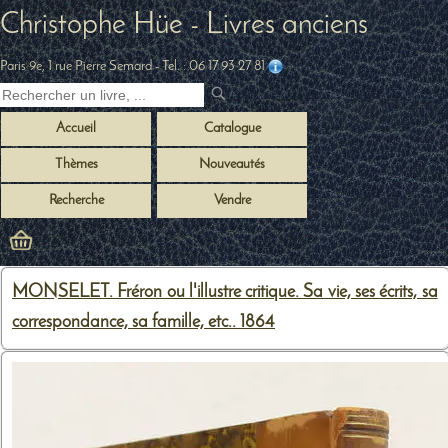
Christophe Hüe - Livres anciens
Paris 9e, 1 rue Pierre Semard
- Tel. :
06 17 93 27 81
Accueil
Catalogue
Thèmes
Nouveautés
Recherche
Vendre
MONSELET. Fréron ou l'illustre critique. Sa vie, ses écrits, sa
correspondance, sa famille, etc.. 1864