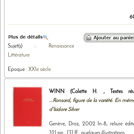
6
Sujet(s) :
Renaissance
Littérature
Epoque :
XXIe siècle
WINN (Colette H. , Textes réu
...
Ronsard, figure de la variété. En mémo
d'Isidore Silver
Genève, Droz, 2002 In-8, reliure édite
321 pp., [3] ff., quelques illustrations