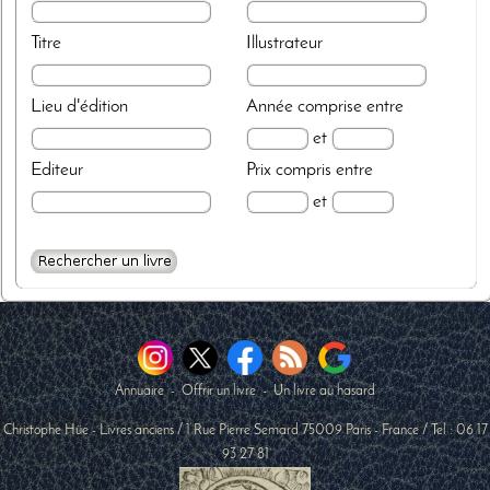
Titre
Illustrateur
Lieu d'édition
Année
comprise entre
et
Editeur
Prix
compris entre
et
Annuaire
-
Offrir un livre
-
Un livre au hasard
Christophe Hüe - Livres anciens
/
1 Rue Pierre Semard
75009
Paris
-
France
/ Tel :
06 17
93 27 81