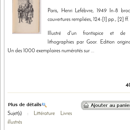
Paris, Henri Lefèbvre, 1949 In-8 broc
couvertures rempliées, 124-[1] pp., [2] ff.
Illustré d'un frontispice et de
lithographies par Goor. Edition origina
Un des 1000 exemplaires numérotés sur ...
4
Sujet(s) :
Littérature
Livres
illustrés