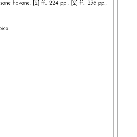
ane havane, [2] ff., 224 pp.; [2] ff., 236 pp.;
pice.