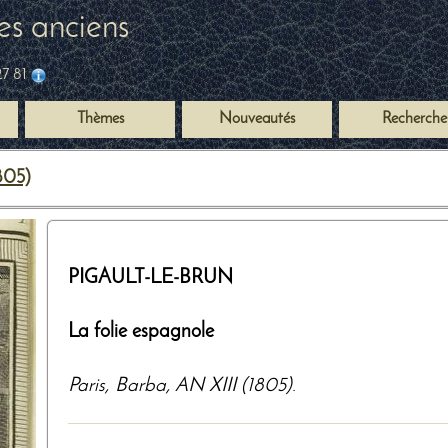
es anciens
27 81
Thèmes
Nouveautés
Recherche
805)
PIGAULT-LE-BRUN
La folie espagnole
Paris
,
Barba
,
AN XIII (1805)
.