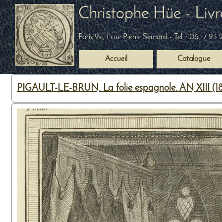
Christophe Hüe - Livr
Paris 9e, 1 rue Pierre Semard
- Tel. :
06 17 93 
Accueil
Catalogue
PIGAULT-LE-BRUN. La folie espagnole. AN XIII (1