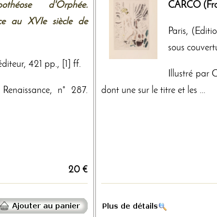
pothéose d'Orphée.
CARCO (Fra
nce au XVIe siècle de
Paris, (Editi
sous couvertur
iteur, 421 pp., [1] ff.
Illustré par
Renaissance, n° 287.
dont une sur le titre et les ...
20 €