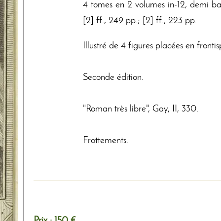
4 tomes en 2 volumes in-12, demi bas
[2] ff., 249 pp.; [2] ff., 223 pp.
Illustré de 4 figures placées en frontis
Seconde édition.
"Roman très libre", Gay, II, 330.
Frottements.