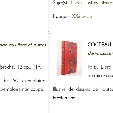
Sujet(s) :
Livres illustrés
Littéra
Epoque :
XXe siècle
age aux lions et autres
COCTEAU
désintoxicat
roché, 112 pp., [1] f.
Paris, Libra
première couv
n des 50 exemplaires
 Exemplaire non coupé.
Illustré de dessins de l'aute
Frottements.