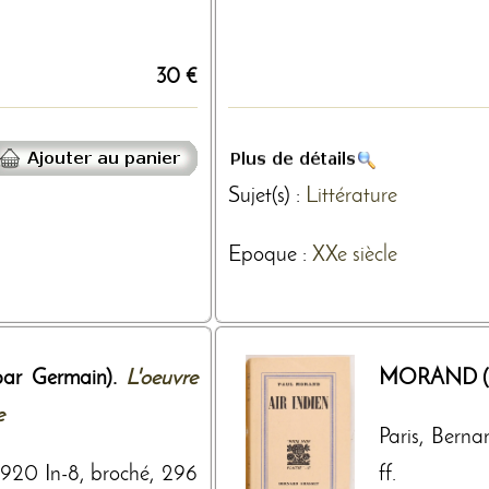
30 €
Sujet(s) :
Littérature
Epoque :
XXe siècle
par Germain).
L'oeuvre
MORAND (P
e
Paris, Berna
 1920 In-8, broché, 296
ff.