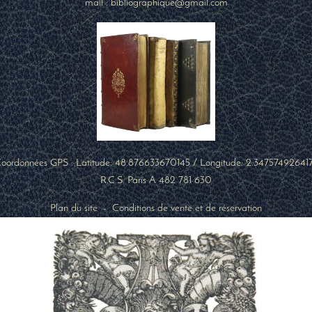
mail : bibliographique@gmail.com
oordonnées GPS : Latitude:
48.876633670145
/ Longitude:
2.34757492641
R.C.S. Paris A 482 781 630
Plan du site
-
Conditions de vente et de réservation