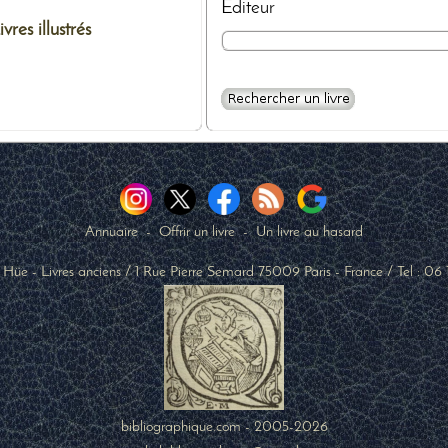
Editeur
ivres illustrés
Annuaire
-
Offrir un livre
-
Un livre au hasard
 Hüe - Livres anciens
/
1 Rue Pierre Semard
75009
Paris
-
France
/ Tel :
06 
bibliographique.com - 2005-2026