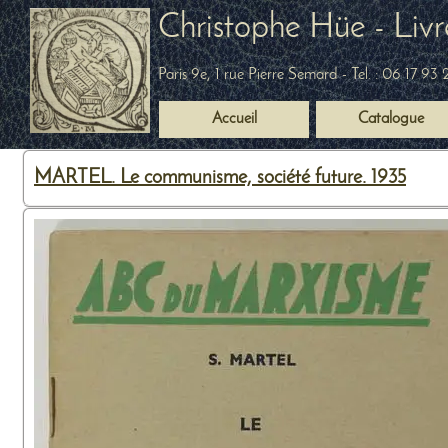
Christophe Hüe - Livr
Paris 9e, 1 rue Pierre Semard
- Tel. :
06 17 93 
Accueil
Catalogue
MARTEL. Le communisme, société future. 1935