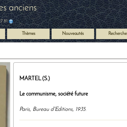
es anciens
27 81
Thèmes
Nouveautés
Recherche
MARTEL (S.)
Le communisme, société future
Paris
,
Bureau d'Editions
,
1935
.