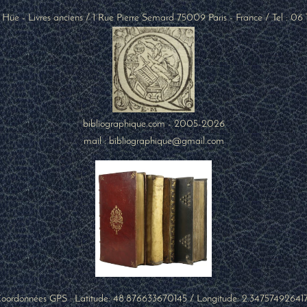
 Hüe - Livres anciens
/
1 Rue Pierre Semard
75009
Paris
-
France
/ Tel :
06 
bibliographique.com - 2005-2026
mail : bibliographique@gmail.com
oordonnées GPS : Latitude:
48.876633670145
/ Longitude:
2.34757492641