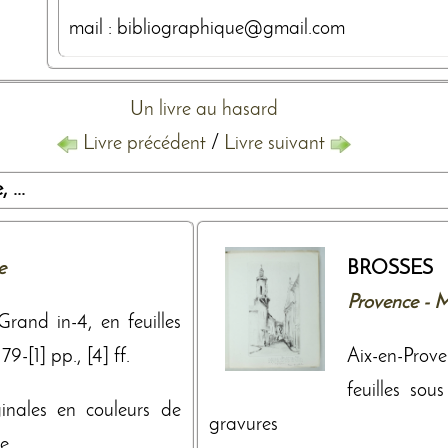
mail : bibliographique@gmail.com
Un livre au hasard
Livre précédent
/
Livre suivant
 ...
e
BROSSES (
Provence - M
Grand in-4, en feuilles
9-[1] pp., [4] ff.
Aix-en-Prov
feuilles sou
iginales en couleurs de
gravures
 ...