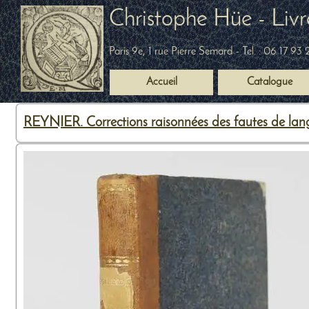
Christophe Hüe - Livr
Paris 9e, 1 rue Pierre Semard
- Tel. :
06 17 93 
Accueil
Catalogue
REYNIER. Corrections raisonnées des fautes de lan