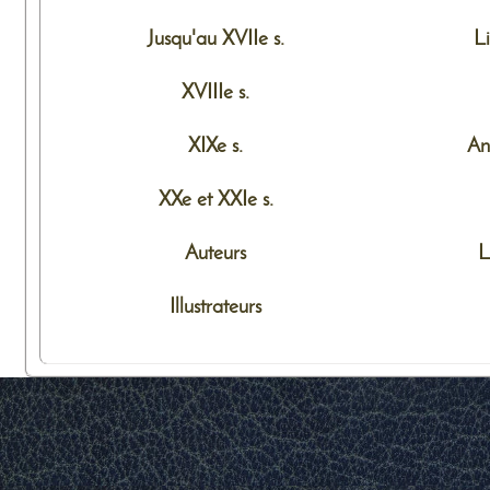
Jusqu'au XVIIe s.
L
XVIIIe s.
XIXe s.
An
XXe et XXIe s.
Auteurs
L
Illustrateurs