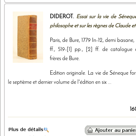
DIDEROT.
Essai sur la vie de Séneque
philosophe et sur les règnes de Claude et 
Paris, de Bure, 1779 In-12, demi basane,
ff., 519-[1] pp., [2] ff. de catalogue 
frères de Bure.
Edition originale. La vie de Séneque fo
le septième et dernier volume de l'édition en six ...
16