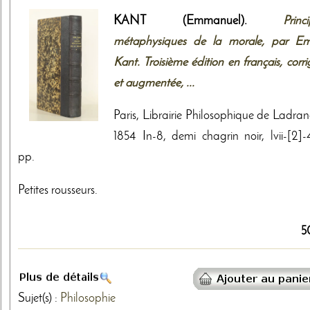
KANT (Emmanuel).
Princ
métaphysiques de la morale, par E
Kant. Troisième édition en français, corr
et augmentée, ...
Paris, Librairie Philosophique de Ladran
1854 In-8, demi chagrin noir, lvii-[2]-
pp.
Petites rousseurs.
5
Sujet(s) :
Philosophie