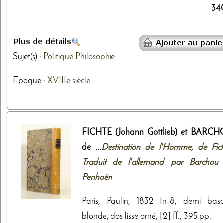
34
Sujet(s) :
Politique
Philosophie
Epoque :
XVIIIe siècle
FICHTE (Johann Gottlieb) et BARC
de ...
Destination de l'Homme, de Fich
Traduit de l'allemand par Barchou
Penhoën
Paris, Paulin, 1832 In-8, demi bas
blonde, dos lisse orné, [2] ff., 395 pp.