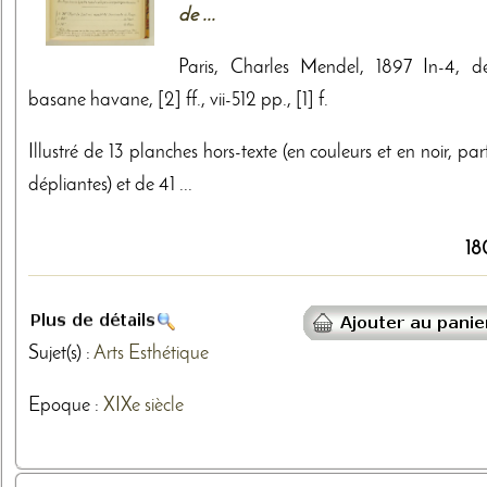
de ...
Paris, Charles Mendel, 1897 In-4, d
basane havane, [2] ff., vii-512 pp., [1] f.
Illustré de 13 planches hors-texte (en couleurs et en noir, par
dépliantes) et de 41 ...
18
Sujet(s) :
Arts
Esthétique
Epoque :
XIXe siècle