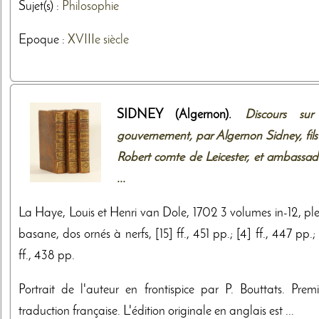
Sujet(s) :
Philosophie
Epoque :
XVIIIe siècle
SIDNEY (Algernon).
Discours sur
gouvernement, par Algernon Sidney, fils
Robert comte de Leicester, et ambassad
...
La Haye, Louis et Henri van Dole, 1702 3 volumes in-12, ple
basane, dos ornés à nerfs, [15] ff., 451 pp.; [4] ff., 447 pp.;
ff., 438 pp.
Portrait de l'auteur en frontispice par P. Bouttats. Premi
traduction française. L'édition originale en anglais est ...