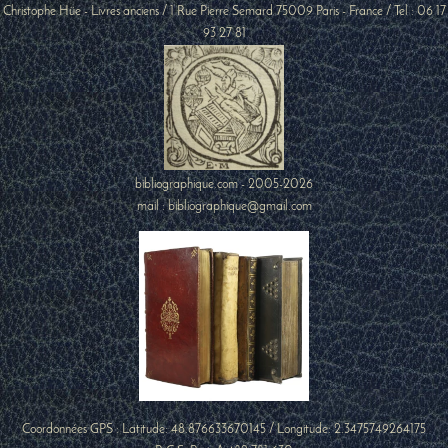
Christophe Hüe - Livres anciens
/
1 Rue Pierre Semard
75009
Paris
-
France
/ Tel :
06 17
93 27 81
bibliographique.com - 2005-2026
mail : bibliographique@gmail.com
Coordonnées GPS : Latitude:
48.876633670145
/ Longitude:
2.3475749264175