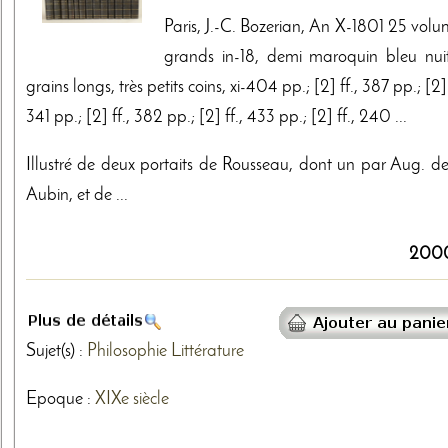
Paris, J.-C. Bozerian, An X-1801 25 volu
grands in-18, demi maroquin bleu nui
grains longs, très petits coins, xi-404 pp.; [2] ff., 387 pp.; [2] 
341 pp.; [2] ff., 382 pp.; [2] ff., 433 pp.; [2] ff., 240 ...
Illustré de deux portaits de Rousseau, dont un par Aug. de
Aubin, et de ...
200
Sujet(s) :
Philosophie
Littérature
Epoque :
XIXe siècle