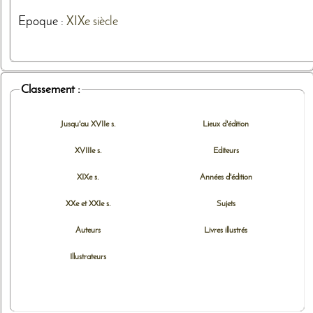
Epoque :
XIXe siècle
Classement :
Jusqu'au XVIIe s.
Lieux d'édition
XVIIIe s.
Editeurs
XIXe s.
Années d'édition
XXe et XXIe s.
Sujets
Auteurs
Livres illustrés
Illustrateurs