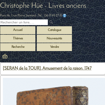
Christophe Hüe - Livres anciens
Paris 9e, 1 rue Pierre Semard
- Tel. :
06 17 93 27 81
Accueil
Catalogue
Thèmes
Nouveautés
Recherche
Vendre
[SERAN de la TOUR]. Amusement de la raison. 1747