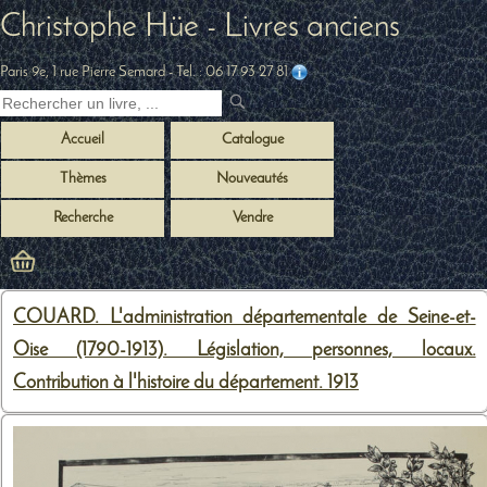
Christophe Hüe - Livres anciens
Paris 9e, 1 rue Pierre Semard
- Tel. :
06 17 93 27 81
Accueil
Catalogue
Thèmes
Nouveautés
Recherche
Vendre
COUARD. L'administration départementale de Seine-et-
Oise (1790-1913). Législation, personnes, locaux.
Contribution à l'histoire du département. 1913