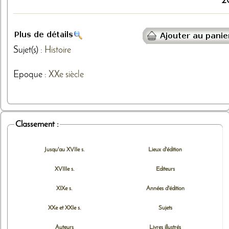
2
Sujet(s) :
Histoire
Epoque :
XXe siècle
Classement :
Jusqu'au XVIIe s.
Lieux d'édition
XVIIIe s.
Editeurs
XIXe s.
Années d'édition
XXe et XXIe s.
Sujets
Auteurs
Livres illustrés