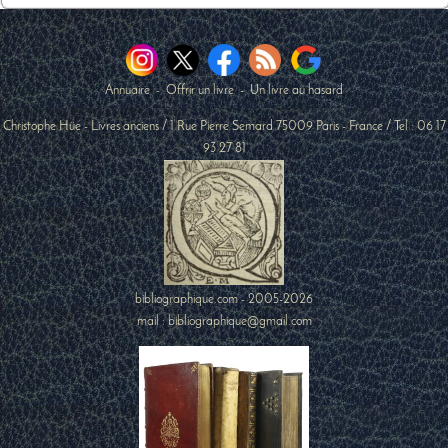
Annuaire
-
Offrir un livre
-
Un livre au hasard
Christophe Hüe - Livres anciens
/
1 Rue Pierre Semard
75009
Paris
-
France
/ Tel :
06 17
93 27 81
bibliographique.com - 2005-2026
mail : bibliographique@gmail.com