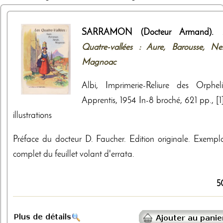
SARRAMON (Docteur Armand).
Quatre-vallées : Aure, Barousse, Nes
Magnoac
Albi, Imprimerie-Reliure des Orpheli
Apprentis, 1954 In-8 broché, 621 pp., [1]
illustrations
Préface du docteur D. Faucher. Edition originale. Exempla
complet du feuillet volant d'errata.
5