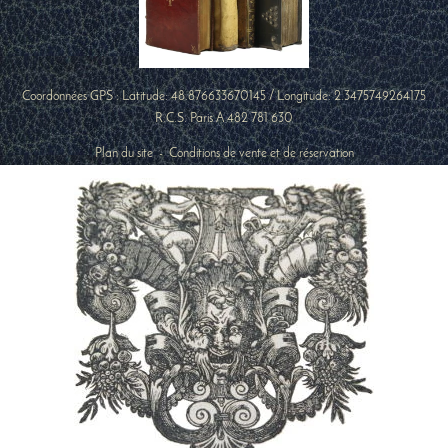
Coordonnées GPS : Latitude:
48.876633670145
/ Longitude:
2.3475749264175
R.C.S. Paris A 482 781 630
Plan du site
-
Conditions de vente et de réservation