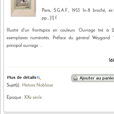
Paris, S.G.A.F., 1953 In-8 broché, xii-
pp., [1] f.
Illustré d'un frontispice en couleurs. Ouvrage tiré à 
exemplaires numérotés. Préface du général Weygand. 
principal ouvrage ...
16
Sujet(s) :
Histoire
Noblesse
Epoque :
XXe siècle