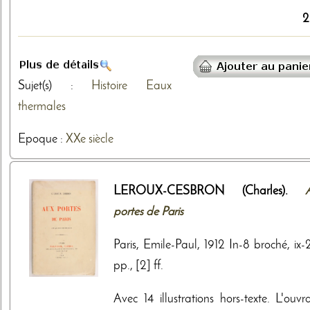
2
Sujet(s) :
Histoire
Eaux
thermales
Epoque :
XXe siècle
LEROUX-CESBRON (Charles).
portes de Paris
Paris, Emile-Paul, 1912 In-8 broché, ix-
pp., [2] ff.
Avec 14 illustrations hors-texte. L'ouvr