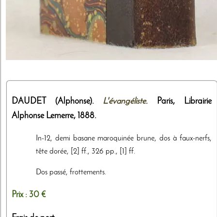
DAUDET (Alphonse).
L'évangéliste
. Paris,
Librairie
Alphonse Lemerre
,
1888
.
In-12, demi basane maroquinée brune, dos à faux-nerfs,
tête dorée, [2] ff., 326 pp., [1] ff.
Dos passé, frottements.
Prix :
30 €