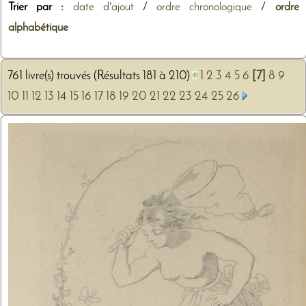
Trier par :
date d'ajout
/
ordre chronologique
/
ordre
alphabétique
761 livre(s) trouvés (Résultats 181 à 210)
1
2
3
4
5
6
[7]
8
9
10
11
12
13
14
15
16
17
18
19
20
21
22
23
24
25
26