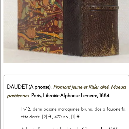
DAUDET (Alphonse).
Fromont jeune et Risler aîné. Moeurs
parisiennes
. Paris,
Librairie Alphonse Lemerre
,
1884
.
In-12, demi basane maroquinée brune, dos à faux-nerfs,
tête dorée, [2] ff., 470 pp., [1] ff.