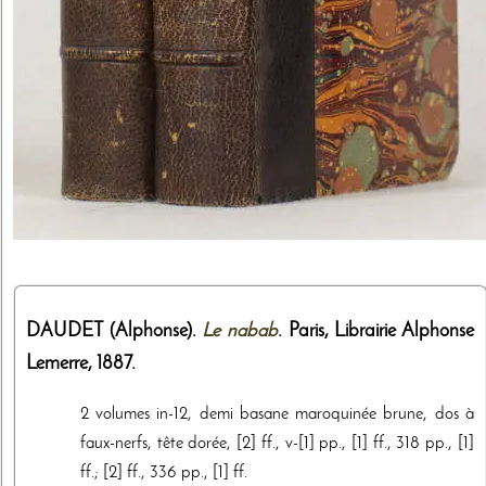
DAUDET (Alphonse).
Le nabab
. Paris,
Librairie Alphonse
Lemerre
,
1887
.
2 volumes in-12, demi basane maroquinée brune, dos à
faux-nerfs, tête dorée, [2] ff., v-[1] pp., [1] ff., 318 pp., [1]
ff.; [2] ff., 336 pp., [1] ff.