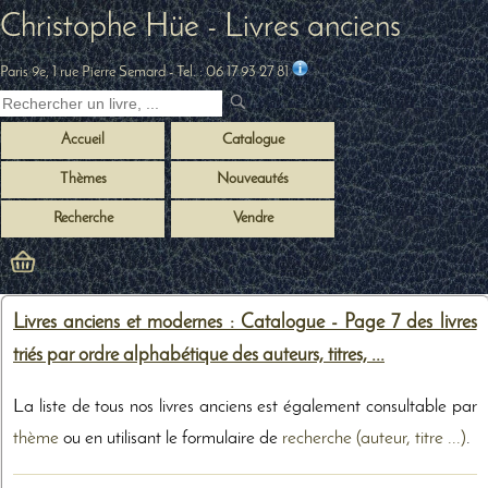
Christophe Hüe - Livres anciens
Paris 9e, 1 rue Pierre Semard
- Tel. :
06 17 93 27 81
Accueil
Catalogue
Thèmes
Nouveautés
Recherche
Vendre
Livres anciens et modernes : Catalogue - Page 7 des livres
triés par ordre alphabétique des auteurs, titres, ...
La liste de tous nos livres anciens est également consultable par
thème
ou en utilisant le formulaire de
recherche (auteur, titre ...)
.