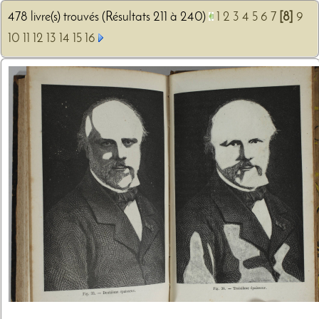
478 livre(s) trouvés (Résultats 211 à 240)
1
2
3
4
5
6
7
[8]
9
10
11
12
13
14
15
16