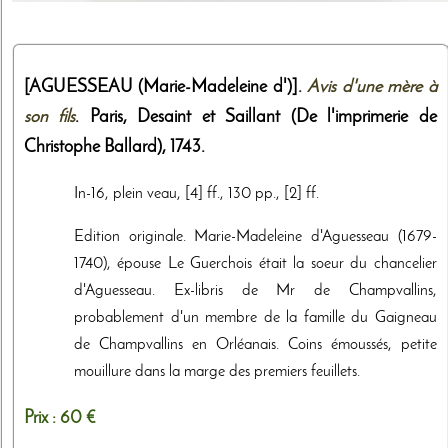
[AGUESSEAU (Marie-Madeleine d')].
Avis d'une mère à
son fils
. Paris,
Desaint et Saillant (De l'imprimerie de
Christophe Ballard)
,
1743
.
In-16, plein veau, [4] ff., 130 pp., [2] ff.
Edition originale. Marie-Madeleine d'Aguesseau (1679-
1740), épouse Le Guerchois était la soeur du chancelier
d'Aguesseau. Ex-libris de Mr de Champvallins,
probablement d'un membre de la famille du Gaigneau
de Champvallins en Orléanais. Coins émoussés, petite
mouillure dans la marge des premiers feuillets.
Prix :
60 €